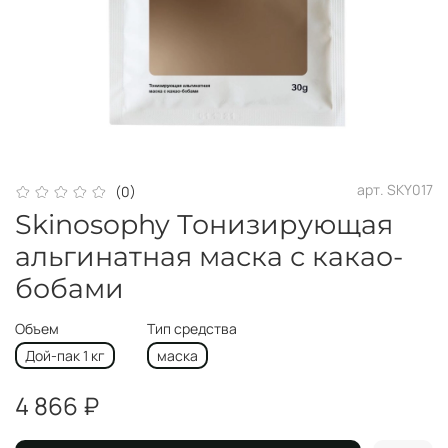
арт.
SKY017
(0)
Skinosophy Тонизирующая
альгинатная маска с какао-
бобами
Объем
Тип средства
Дой-пак 1 кг
маска
4 866 ₽