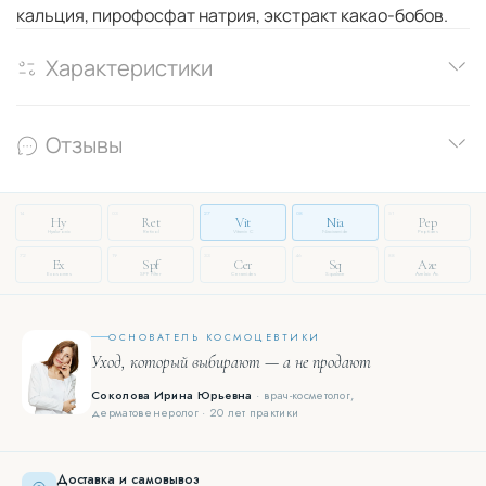
кальция, пирофосфат натрия, экстракт какао-бобов.
Характеристики
Отзывы
14
03
27
08
51
Hy
Ret
Vit
Nia
Pep
Hyaluronic
Retinol
Vitamin C
Niacinamide
Peptides
72
19
33
46
88
Ex
Spf
Cer
Sq
Aze
Exosomes
SPF Filter
Ceramides
Squalane
Azelaic Ac.
ОСНОВАТЕЛЬ КОСМОЦЕВТИКИ
Уход, который выбирают — а не продают
Соколова Ирина Юрьевна
· врач-косметолог,
дерматовенеролог · 20 лет практики
Доставка и самовывоз