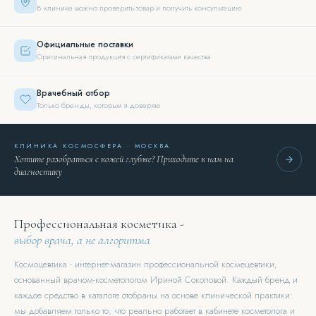
В клинике можно проверить товар и получить консультацию
Официальные поставки
Оригинальная продукция с сертификатами качества
Врачебный отбор
Только бренды, которым я доверяю
КЛИНИКА КОСМОСФЕРА · МОСКВА
Хотите разобраться с кожей глубже? Приходите к нам на
диагностику
Профессиональная косметика -
выбор врача, а не алгоритма
Космоцевтика - интернет-магазин профессиональной космецевтики,
основанный врачом-косметологом Ириной Соколовой. Каждый бренд и
каждое средство в каталоге отобраны на основе клинической практики:
мы добавляем только то, что реально работает в кабинете косметолога и