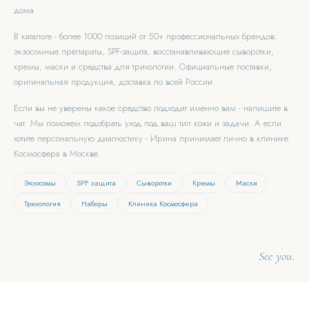
дома.
В каталоге - более 1000 позиций от 50+ профессиональных брендов:
экзосомные препараты, SPF-защита, восстанавливающие сыворотки,
кремы, маски и средства для трихологии. Официальные поставки,
оригинальная продукция, доставка по всей России.
Если вы не уверены какое средство подходит именно вам - напишите в
чат. Мы поможем подобрать уход под ваш тип кожи и задачи. А если
хотите персональную диагностику - Ирина принимает лично в клинике
Космосфера в Москве.
Экзосомы
SPF защита
Сыворотки
Кремы
Маски
Трихология
Наборы
Клиника Космосфера
See you.