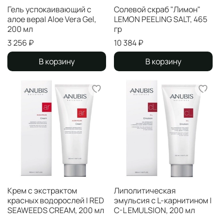
Гель успокаивающий с
Солевой скраб "Лимон"
алое вера| Aloe Vera Gel,
LEMON PEELING SALT, 465
200 мл
гр
3 256 ₽
10 384 ₽
В корзину
В корзину
Крем с экстрактом
Липолитическая
красных водорослей | RED
эмульсия с L-карнитином |
SEAWEEDS CREAM, 200 мл
C-L EMULSION, 200 мл