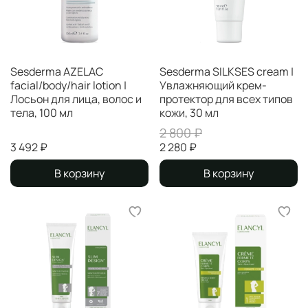
Sesderma AZELAC
Sesderma SILKSES cream |
facial/body/hair lotion |
Увлажняющий крем-
Лосьон для лица, волос и
протектор для всех типов
тела, 100 мл
кожи, 30 мл
2 800 ₽
3 492 ₽
2 280 ₽
В корзину
В корзину