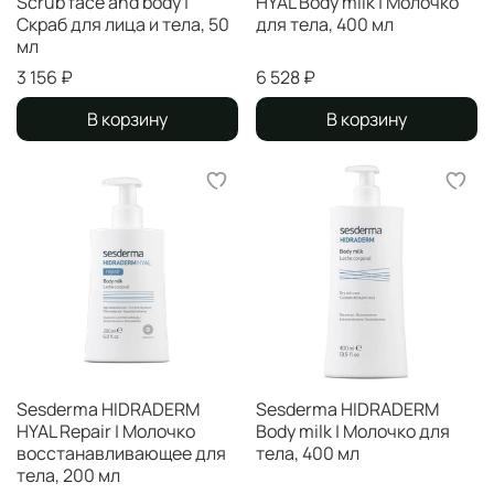
Scrub face and body |
HYAL Body milk | Молочко
Скраб для лица и тела, 50
для тела, 400 мл
мл
3 156 ₽
6 528 ₽
В корзину
В корзину
Sesderma HIDRADERM
Sesderma HIDRADERM
HYAL Repair | Молочко
Body milk | Молочко для
восстанавливающее для
тела, 400 мл
тела, 200 мл