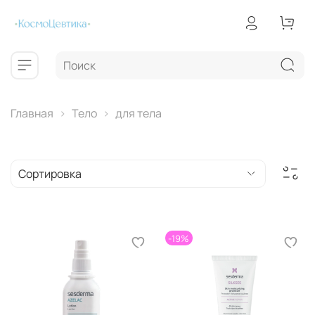
Главная
Тело
для тела
-19%