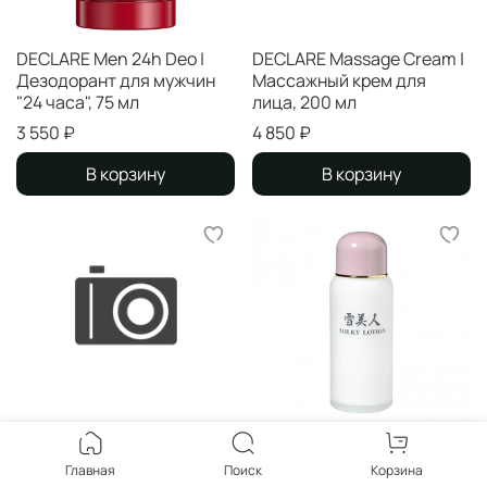
DECLARE Men 24h Deo |
DECLARE Massage Cream |
Дезодорант для мужчин
Массажный крем для
"24 часа", 75 мл
лица, 200 мл
3 550 ₽
4 850 ₽
В корзину
В корзину
DECLARE Transport Fluid |
JUKOHBI Эмульсия для
Главная
Поиск
Корзина
Массажная эмульсия-
тела "Milky Lotion"