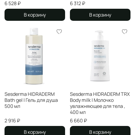
6 528 ₽
6 312 ₽
В корзину
В корзину
Sesderma HIDRADERM
Sesderma HIDRADERM TRX
Bath gel | Гель для душа
Body milk | Молочко
500 мл
увлажняющее для тела ,
400 мл
2 916 ₽
6 660 ₽
В корзину
В корзину