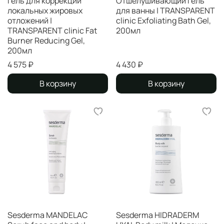
Гель для коррекции
Отшелушивающий гель
локальных жировых
для ванны | TRANSPARENT
отложений |
clinic Exfoliating Bath Gel,
TRANSPARENT clinic Fat
200мл
Burner Reducing Gel,
200мл
4 575 ₽
4 430 ₽
В корзину
В корзину
Sesderma MANDELAC
Sesderma HIDRADERM