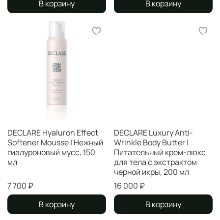
В корзину
В корзину
DECLARE Hyaluron Effect
DECLARE Luxury Anti-
Softener Mousse | Нежный
Wrinkle Body Butter |
гиалуроновый мусс, 150
Питательный крем-люкс
мл
для тела с экстрактом
черной икры, 200 мл
7 700 ₽
16 000 ₽
В корзину
В корзину