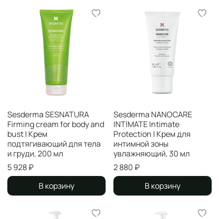
Sesderma SESNATURA
Sesderma NANOCARE
Firming cream for body and
INTIMATE Intimate
bust | Крем
Protection | Крем для
подтягивающий для тела
интимной зоны
и груди, 200 мл
увлажняющий, 30 мл
5 928 ₽
2 880 ₽
В корзину
В корзину