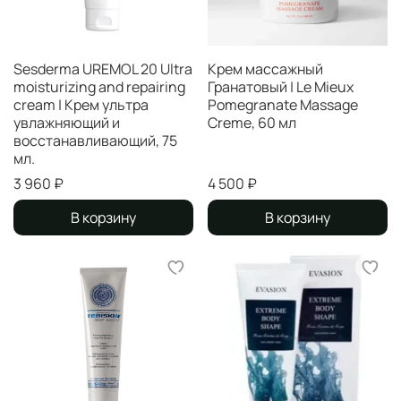
Sesderma UREMOL 20 Ultra
Крем массажный
moisturizing and repairing
Гранатовый | Le Mieux
cream | Крем ультра
Pomegranate Massage
увлажняющий и
Creme, 60 мл
восстанавливающий, 75
мл.
3 960 ₽
4 500 ₽
В корзину
В корзину