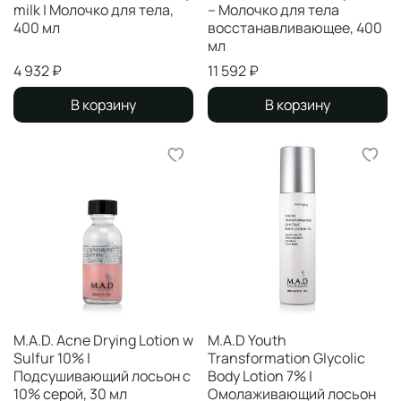
milk | Молочко для тела,
– Молочко для тела
400 мл
восстанавливающее, 400
мл
4 932 ₽
11 592 ₽
В корзину
В корзину
M.A.D. Acne Drying Lotion w
M.A.D Youth
Sulfur 10% |
Transformation Glycolic
Подсушивающий лосьон с
Body Lotion 7% |
10% серой, 30 мл
Омолаживающий лосьон