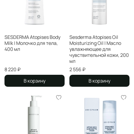
SESDERMA Atopises Body
Sesderma Atopises Oil
Milk | Молочко для тела,
Moisturizing Oil | Масло
400 мл
увлажняющее для
чувствительной кожи, 200
мл
8 220 ₽
2 556 ₽
В корзину
В корзину