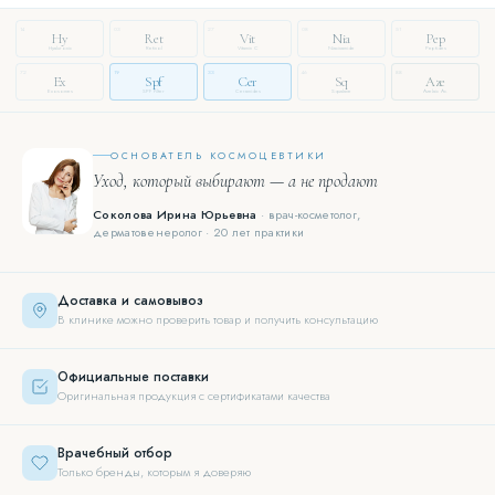
14
03
27
08
51
Hy
Ret
Vit
Nia
Pep
Hyaluronic
Retinol
Vitamin C
Niacinamide
Peptides
72
19
33
46
88
Ex
Spf
Cer
Sq
Aze
Exosomes
SPF Filter
Ceramides
Squalane
Azelaic Ac.
ОСНОВАТЕЛЬ КОСМОЦЕВТИКИ
Уход, который выбирают — а не продают
Соколова Ирина Юрьевна
· врач-косметолог,
дерматовенеролог · 20 лет практики
Доставка и самовывоз
В клинике можно проверить товар и получить консультацию
Официальные поставки
Оригинальная продукция с сертификатами качества
Врачебный отбор
Только бренды, которым я доверяю