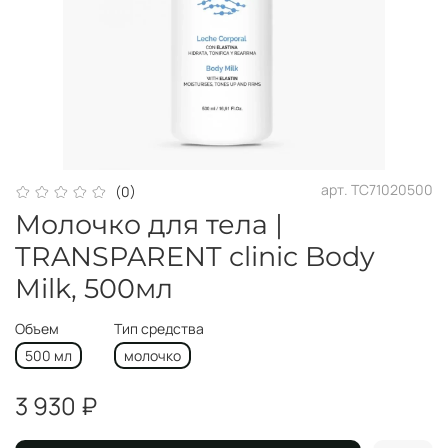
арт.
TC71020500
(0)
Молочко для тела |
TRANSPARENT clinic Body
Milk, 500мл
Объем
Тип средства
500 мл
молочко
3 930 ₽