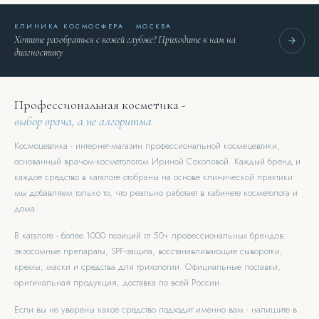
КЛИНИКА КОСМОСФЕРА · МОСКВА
Хотите разобраться с кожей глубже? Приходите к нам на
диагностику
Профессиональная косметика -
выбор врача, а не алгоритма
Космоцевтика - интернет-магазин профессиональной космецевтики,
основанный врачом-косметологом Ириной Соколовой. Каждый бренд и
каждое средство в каталоге отобраны на основе клинической практики:
мы добавляем только то, что реально работает в кабинете косметолога и
дома.
В каталоге - более 1000 позиций от 50+ профессиональных брендов:
экзосомные препараты, SPF-защита, восстанавливающие сыворотки,
кремы, маски и средства для трихологии. Официальные поставки,
оригинальная продукция, доставка по всей России.
Если вы не уверены какое средство подходит именно вам - напишите в