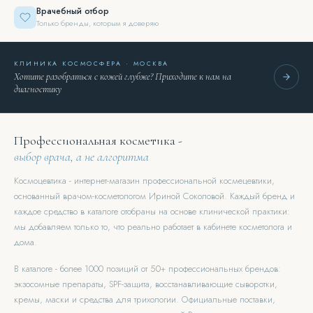
Врачебный отбор
Только бренды, которым я доверяю
КЛИНИКА КОСМОСФЕРА · МОСКВА
Хотите разобраться с кожей глубже? Приходите к нам на
диагностику
Профессиональная косметика -
выбор врача, а не алгоритма
Космоцевтика - интернет-магазин профессиональной космецевтики,
основанный врачом-косметологом Ириной Соколовой. Каждый бренд и
каждое средство в каталоге отобраны на основе клинической практики:
мы добавляем только то, что реально работает в кабинете косметолога и
дома.
В каталоге - более 1000 позиций от 50+ профессиональных брендов:
экзосомные препараты, SPF-защита, восстанавливающие сыворотки,
кремы, маски и средства для трихологии. Официальные поставки,