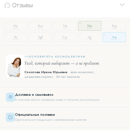
Отзывы
14
03
27
08
51
Hy
Ret
Vit
Nia
Pep
Hyaluronic
Retinol
Vitamin C
Niacinamide
Peptides
72
19
33
46
88
Ex
Spf
Cer
Sq
Aze
Exosomes
SPF Filter
Ceramides
Squalane
Azelaic Ac.
ОСНОВАТЕЛЬ КОСМОЦЕВТИКИ
Уход, который выбирают — а не продают
Соколова Ирина Юрьевна
· врач-косметолог,
дерматовенеролог · 20 лет практики
Доставка и самовывоз
В клинике можно проверить товар и получить консультацию
Официальные поставки
Оригинальная продукция с сертификатами качества