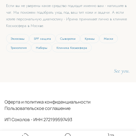
Если вы не уверены какое средство подходит именно вам - напишите в
чат. Мы поможем подобрать уход под ваш тип кожи и задачи. А если
хотите персональную диагностику - Ирина принимает лично в клинике
Космосфера в Москве.
Экзосомы
SPF защита
Сыворотки
Кремы
Маски
Трихология
Наборы
Клиника Космосфера
See you.
Оферта и политика конфиденциальности
Пользовательское соглашение
ИП Соколов - ИНН 272199597493