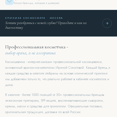
Только бренды, которым я доверяю
КЛИНИКА КОСМОСФЕРА · МОСКВА
Хотите разобраться с кожей глубже? Приходите к нам на
диагностику
Профессиональная косметика -
выбор врача, а не алгоритма
Космоцевтика - интернет-магазин профессиональной космецевтики,
основанный врачом-косметологом Ириной Соколовой. Каждый бренд и
каждое средство в каталоге отобраны на основе клинической практики:
мы добавляем только то, что реально работает в кабинете косметолога и
дома.
В каталоге - более 1000 позиций от 50+ профессиональных брендов:
экзосомные препараты, SPF-защита, восстанавливающие сыворотки,
кремы, маски и средства для трихологии. Официальные поставки,
оригинальная продукция, доставка по всей России.