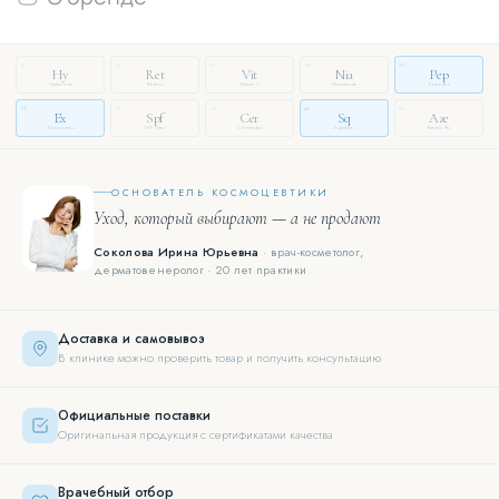
14
03
27
08
51
Hy
Ret
Vit
Nia
Pep
Hyaluronic
Retinol
Vitamin C
Niacinamide
Peptides
72
19
33
46
88
Ex
Spf
Cer
Sq
Aze
Exosomes
SPF Filter
Ceramides
Squalane
Azelaic Ac.
ОСНОВАТЕЛЬ КОСМОЦЕВТИКИ
Уход, который выбирают — а не продают
Соколова Ирина Юрьевна
· врач-косметолог,
дерматовенеролог · 20 лет практики
Доставка и самовывоз
В клинике можно проверить товар и получить консультацию
Официальные поставки
Оригинальная продукция с сертификатами качества
Врачебный отбор