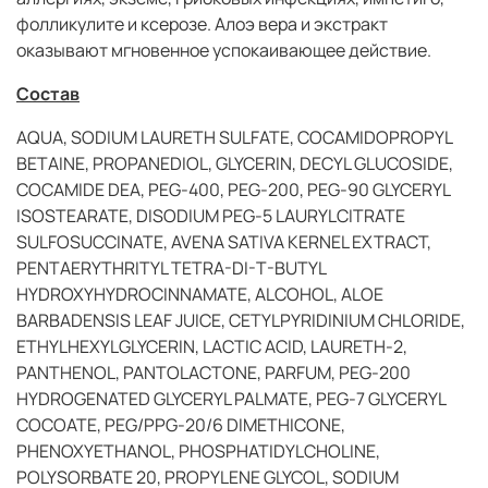
фолликулите и ксерозе. Алоэ вера и экстракт
оказывают мгновенное успокаивающее действие.
Состав
AQUA, SODIUM LAURETH SULFATE, COCAMIDOPROPYL
BETAINE, PROPANEDIOL, GLYCERIN, DECYL GLUCOSIDE,
COCAMIDE DEA, PEG-400, PEG-200, PEG-90 GLYCERYL
ISOSTEARATE, DISODIUM PEG-5 LAURYLCITRATE
SULFOSUCCINATE, AVENA SATIVA KERNEL EXTRACT,
PENTAERYTHRITYL TETRA-DI-T-BUTYL
HYDROXYHYDROCINNAMATE, ALCOHOL, ALOE
BARBADENSIS LEAF JUICE, CETYLPYRIDINIUM CHLORIDE,
ETHYLHEXYLGLYCERIN, LACTIC ACID, LAURETH-2,
PANTHENOL, PANTOLACTONE, PARFUM, PEG-200
HYDROGENATED GLYCERYL PALMATE, PEG-7 GLYCERYL
COCOATE, PEG/PPG-20/6 DIMETHICONE,
PHENOXYETHANOL, PHOSPHATIDYLCHOLINE,
POLYSORBATE 20, PROPYLENE GLYCOL, SODIUM