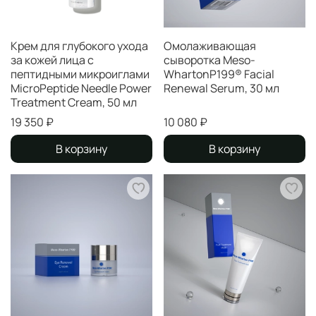
Крем для глубокого ухода
Омолаживающая
за кожей лица с
сыворотка Meso-
пептидными микроиглами
WhartonP199® Facial
MicroPeptide Needle Power
Renewal Serum, 30 мл
Treatment Cream, 50 мл
19 350 ₽
10 080 ₽
В корзину
В корзину