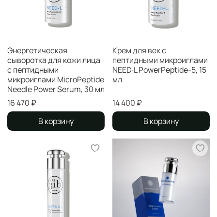
Энергетическая
Крем для век с
сыворотка для кожи лица
пептидными микроиглами
с пептидными
NEED∙L PowerPeptide-5, 15
микроиглами MicroPeptide
мл
Needle Power Serum, 30 мл
16 470 ₽
14 400 ₽
В корзину
В корзину