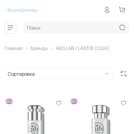
Главная
Бренды
ABG LAB / LAB31B (США)
🆕
🆕