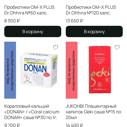
Пробиотики ОМ-Х PLUS
Пробиотики ОМ-Х PLUS
Dr.Ohhira №60 капс.
Dr.Ohhira №120 капс.
8 300 ₽
13 650 ₽
В корзину
В корзину
Коралловый кальций
JUKOHBI Плацентарный
«DONAN» / «Сoral calcium
напиток Geki саше №15 по
DONAN» саше №30 по 1г.
20мл
9 700 ₽
14 400 ₽