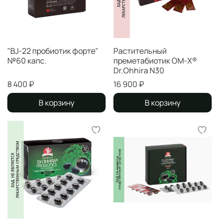
"BJ-22 пробиотик форте"
Растительный
№60 капс.
преметабиотик ОМ-Х®
Dr.Ohhira N30
8 400 ₽
16 900 ₽
В корзину
В корзину