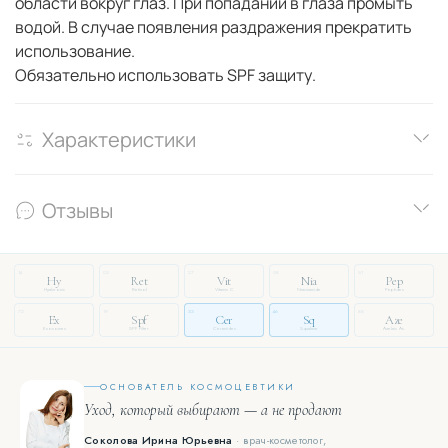
области вокруг глаз. При попадании в глаза промыть
водой. В случае появления раздражения прекратить
использование.
Обязательно использовать SPF защиту.
Характеристики
Отзывы
14
03
27
08
51
Hy
Ret
Vit
Nia
Pep
Hyaluronic
Retinol
Vitamin C
Niacinamide
Peptides
72
19
33
46
88
Ex
Spf
Cer
Sq
Aze
Exosomes
SPF Filter
Ceramides
Squalane
Azelaic Ac.
ОСНОВАТЕЛЬ КОСМОЦЕВТИКИ
Уход, который выбирают — а не продают
Соколова Ирина Юрьевна
· врач-косметолог,