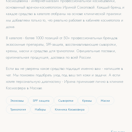
Космоцевтика - интернет-магазин профессиональной космецевтики,
основанный врачом-косметологом Ириной Соколовой. Каждый бренд и
каждое средство в каталоге отобраны на основе клинической практики:
мы добавляем только то, что реально работает в кабинете косметолога и
дома.
В каталоге - более 1000 позиций от 50+ профессиональных брендов:
экзосомные препараты, SPF-защита, восстанавливающие сыворотки,
кремы, маски и средства для трихологии. Официальные поставки,
оригинальная продукция, доставка по всей России.
Если вы не уверены какое средство подходит именно вам - напишите в
чат. Мы поможем подобрать уход под ваш тип кожи и задачи. А если
хотите персональную диагностику - Ирина принимает лично в клинике
Космосфера в Москве.
Экзосомы
SPF защита
Сыворотки
Кремы
Маски
Трихология
Наборы
Клиника Космосфера
See you.