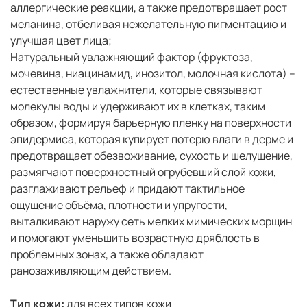
аллергические реакции, а также предотвращает рост
меланина, отбеливая нежелательную пигментацию и
улучшая цвет лица;
Натуральный увлажняющий фактор
(фруктоза,
мочевина, ниацинамид, инозитол, молочная кислота) –
естественные увлажнители, которые связывают
молекулы воды и удерживают их в клетках, таким
образом, формируя барьерную пленку на поверхности
эпидермиса, которая купирует потерю влаги в дерме и
предотвращает обезвоживание, сухость и шелушение,
размягчают поверхностный огрубевший слой кожи,
разглаживают рельеф и придают тактильное
ощущение объёма, плотности и упругости,
выталкивают наружу сеть мелких мимических морщин
и помогают уменьшить возрастную дряблость в
проблемных зонах, а также обладают
ранозаживляющим действием.
Тип кожи:
для всех типов кожи