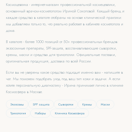
Космоцевтика - интернет-магазин профессиональной космецевтики,
основанный врачом-косметологом Ириной Соколовой. Каждый бренд и
каждое средство в каталоге отобраны на основе клинической практики:
мы добавляем только то, что реально работает в кабинете косметолога и
дома.
В каталоге - более 1000 позиций от 50+ профессиональных брендов:
экзосомные препараты, SPF-защита, восстанавливающие сыворотки,
кремы, маски и средства для трихологии. Официальные поставки,
оригинальная продукция, доставка по всей России.
Если вы не уверены какое средство подходит именно вам - напишите в
чат. Мы поможем подобрать уход под ваш тип кожи и задачи. А если
хотите персональную диагностику - Ирина принимает лично в клинике
Космосфера в Москве.
Экзосомы
SPF защита
Сыворотки
Кремы
Маски
Трихология
Наборы
Клиника Космосфера