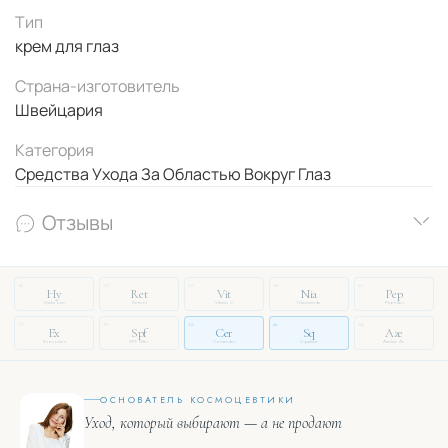
Тип
крем для глаз
Страна-изготовитель
Швейцария
Категория
Средства Ухода За Областью Вокруг Глаз
Отзывы
14
03
27
08
51
Hy
Ret
Vit
Nia
Pep
Hyaluronic
Retinol
Vitamin C
Niacinamide
Peptides
72
19
33
46
88
Ex
Spf
Cer
Sq
Aze
Exosomes
SPF Filter
Ceramides
Squalane
Azelaic Ac.
ОСНОВАТЕЛЬ КОСМОЦЕВТИКИ
Уход, который выбирают — а не продают