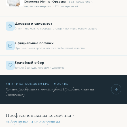
Соколова Ирина Юрьевна
· врач-косметолог,
дерматовенеролог · 20 лет практики
Доставка и самовывоз
В клинике можно проверить товар и получить консультацию
Официальные поставки
Оригинальная продукция с сертификатами качества
Врачебный отбор
Только бренды, которым я доверяю
КЛИНИКА КОСМОСФЕРА · МОСКВА
Хотите разобраться с кожей глубже? Приходите к нам на
диагностику
Профессиональная косметика -
выбор врача, а не алгоритма