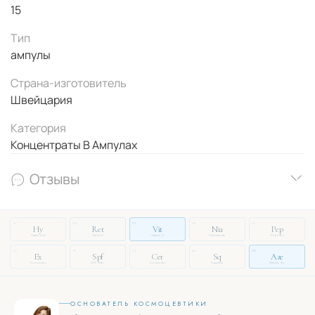
15
Тип
ампулы
Страна-изготовитель
Швейцария
Категория
Концентраты В Ампулах
Отзывы
14
03
27
08
51
Hy
Ret
Vit
Nia
Pep
Hyaluronic
Retinol
Vitamin C
Niacinamide
Peptides
72
19
33
46
88
Ex
Spf
Cer
Sq
Aze
Exosomes
SPF Filter
Ceramides
Squalane
Azelaic Ac.
ОСНОВАТЕЛЬ КОСМОЦЕВТИКИ