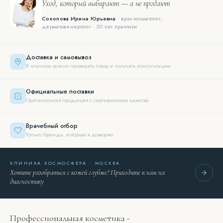
Уход, который выбирают — а не продают
Соколова Ирина Юрьевна
· врач-косметолог,
дерматовенеролог · 20 лет практики
Доставка и самовывоз
В клинике можно проверить товар и получить консультацию
Официальные поставки
Оригинальная продукция с сертификатами качества
Врачебный отбор
Только бренды, которым я доверяю
КЛИНИКА КОСМОСФЕРА · МОСКВА
Хотите разобраться с кожей глубже? Приходите к нам на
диагностику
Профессиональная косметика -