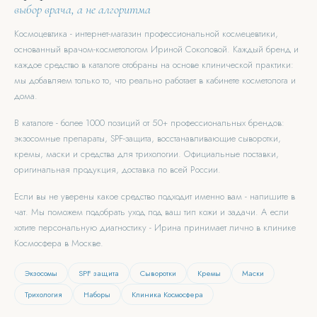
выбор врача, а не алгоритма
Космоцевтика - интернет-магазин профессиональной космецевтики,
основанный врачом-косметологом Ириной Соколовой. Каждый бренд и
каждое средство в каталоге отобраны на основе клинической практики:
мы добавляем только то, что реально работает в кабинете косметолога и
дома.
В каталоге - более 1000 позиций от 50+ профессиональных брендов:
экзосомные препараты, SPF-защита, восстанавливающие сыворотки,
кремы, маски и средства для трихологии. Официальные поставки,
оригинальная продукция, доставка по всей России.
Если вы не уверены какое средство подходит именно вам - напишите в
чат. Мы поможем подобрать уход под ваш тип кожи и задачи. А если
хотите персональную диагностику - Ирина принимает лично в клинике
Космосфера в Москве.
Экзосомы
SPF защита
Сыворотки
Кремы
Маски
Трихология
Наборы
Клиника Космосфера