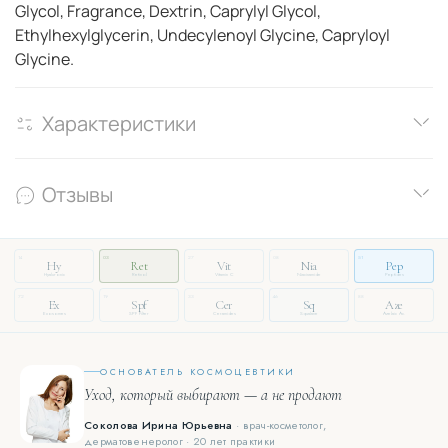
Glycol, Fragrance, Dextrin, Caprylyl Glycol,
Ethylhexylglycerin, Undecylenoyl Glycine, Capryloyl
Glycine.
Характеристики
Отзывы
14
03
27
08
51
Hy
Ret
Vit
Nia
Pep
Hyaluronic
Retinol
Vitamin C
Niacinamide
Peptides
72
19
33
46
88
Ex
Spf
Cer
Sq
Aze
Exosomes
SPF Filter
Ceramides
Squalane
Azelaic Ac.
ОСНОВАТЕЛЬ КОСМОЦЕВТИКИ
Уход, который выбирают — а не продают
Соколова Ирина Юрьевна
· врач-косметолог,
дерматовенеролог · 20 лет практики