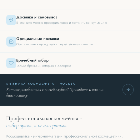
Доставка и самовывоз
В клинике можно проверить товар и получить консультацию
Официальные поставки
Оригинальная продукция с сертификатами качества
Врачебный отбор
Только бренды, которым я доверяю
КЛИНИКА КОСМОСФЕРА · МОСКВА
Хотите разобраться с кожей глубже? Приходите к нам на
диагностику
Профессиональная косметика -
выбор врача, а не алгоритма
Космоцевтика - интернет-магазин профессиональной космецевтики,