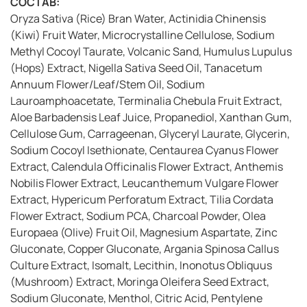
СОСТАВ:
Oryza Sativa (Rice) Bran Water, Actinidia Chinensis
(Kiwi) Fruit Water, Microcrystalline Cellulose, Sodium
Methyl Cocoyl Taurate, Volcanic Sand, Humulus Lupulus
(Hops) Extract, Nigella Sativa Seed Oil, Tanacetum
Annuum Flower/Leaf/Stem Oil, Sodium
Lauroamphoacetate, Terminalia Chebula Fruit Extract,
Aloe Barbadensis Leaf Juice, Propanediol, Xanthan Gum,
Cellulose Gum, Carrageenan, Glyceryl Laurate, Glycerin,
Sodium Cocoyl Isethionate, Centaurea Cyanus Flower
Extract, Calendula Officinalis Flower Extract, Anthemis
Nobilis Flower Extract, Leucanthemum Vulgare Flower
Extract, Hypericum Perforatum Extract, Tilia Cordata
Flower Extract, Sodium PCA, Charcoal Powder, Olea
Europaea (Olive) Fruit Oil, Magnesium Aspartate, Zinc
Gluconate, Copper Gluconate, Argania Spinosa Callus
Culture Extract, Isomalt, Lecithin, Inonotus Obliquus
(Mushroom) Extract, Moringa Oleifera Seed Extract,
Sodium Gluconate, Menthol, Citric Acid, Pentylene