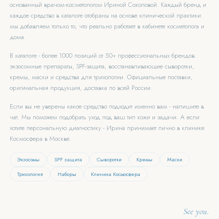
основанный врачом-косметологом Ириной Соколовой. Каждый бренд и
каждое средство в каталоге отобраны на основе клинической практики:
мы добавляем только то, что реально работает в кабинете косметолога и
дома.
В каталоге - более 1000 позиций от 50+ профессиональных брендов:
экзосомные препараты, SPF-защита, восстанавливающие сыворотки,
кремы, маски и средства для трихологии. Официальные поставки,
оригинальная продукция, доставка по всей России.
Если вы не уверены какое средство подходит именно вам - напишите в
чат. Мы поможем подобрать уход под ваш тип кожи и задачи. А если
хотите персональную диагностику - Ирина принимает лично в клинике
Космосфера в Москве.
Экзосомы
SPF защита
Сыворотки
Кремы
Маски
Трихология
Наборы
Клиника Космосфера
See you.