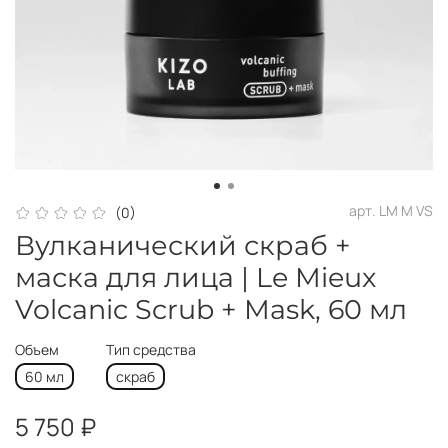
арт.
LM M VS
(0)
Вулканический скраб +
маска для лица | Le Mieux
Volcanic Scrub + Mask, 60 мл
Объем
Тип средства
60 мл
скраб
5 750 ₽