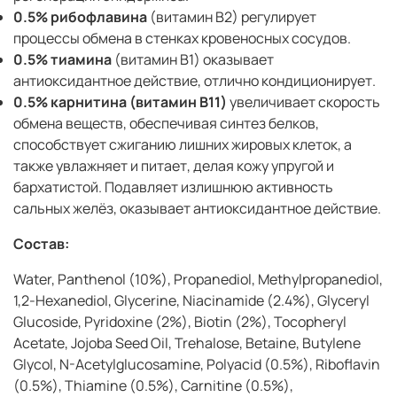
0.5% рибофлавина
(витамин В2)
регулирует
процессы обмена в стенках кровеносных сосудов.
0.5% тиамина
(витамин B1)
оказывает
антиоксидантное действие, отлично кондиционирует.
0.5% карнитина
(витамин B11)
увеличивает скорость
обмена веществ, обеспечивая синтез белков,
способствует сжиганию лишних жировых клеток, а
также увлажняет и питает, делая кожу упругой и
бархатистой. Подавляет излишнюю активность
сальных желёз, оказывает антиоксидантное действие.
Состав:
Water, Panthenol (10%), Propanediol, Methylpropanediol,
1,2-Hexanediol, Glycerine, Niacinamide (2.4%), Glyceryl
Glucoside, Pyridoxine (2%), Biotin (2%), Tocopheryl
Acetate, Jojoba Seed Oil, Trehalose, Betaine, Butylene
Glycol, N-Acetylglucosamine, Polyacid (0.5%), Riboflavin
(0.5%), Thiamine (0.5%), Carnitine (0.5%),