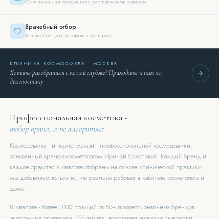
Оригинальная продукция с сертификатами качества
Врачебный отбор
Только бренды, которым я доверяю
КЛИНИКА КОСМОСФЕРА · МОСКВА
Хотите разобраться с кожей глубже? Приходите к нам на
диагностику
Профессиональная косметика -
выбор врача, а не алгоритма
Космоцевтика - интернет-магазин профессиональной космецевтики,
основанный врачом-косметологом Ириной Соколовой. Каждый бренд и
каждое средство в каталоге отобраны на основе клинической практики:
мы добавляем только то, что реально работает в кабинете косметолога и
дома.
В каталоге - более 1000 позиций от 50+ профессиональных брендов:
экзосомные препараты, SPF-защита, восстанавливающие сыворотки,