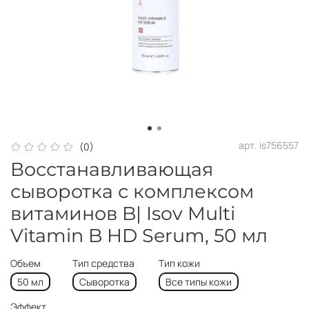
арт.
is756557
(0)
Восстанавливающая
сыворотка с комплексом
витаминов B| Isov Multi
Vitamin B HD Serum, 50 мл
Объем
Тип средства
Тип кожи
50 мл
Сыворотка
Все типы кожи
Эффект