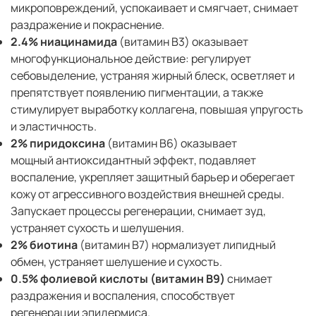
микроповреждений, успокаивает и смягчает, снимает
раздражение и покраснение.
2.4% ниацинамида
(витамин B3)
оказывает
многофункциональное действие: регулирует
себовыделение, устраняя жирный блеск, осветляет и
препятствует появлению пигментации, а также
стимулирует выработку коллагена, повышая упругость
и эластичность.
2% пиридоксина
(витамин B6)
оказывает
мощный антиоксидантный эффект, подавляет
воспаление, укрепляет защитный барьер и оберегает
кожу от агрессивного воздействия внешней среды.
Запускает процессы регенерации, снимает зуд,
устраняет сухость и шелушения.
2% биотина
(витамин B7)
нормализует липидный
обмен, устраняет шелушение и сухость.
0.5% фолиевой кислоты
(витамин B9)
снимает
раздражения и воспаления, способствует
регенерации эпидермиса.