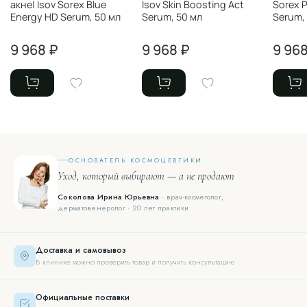
акне| Isov Sorex Blue
Isov Skin Boosting Act
Sorex 
Energy HD Serum, 50 мл
Serum, 50 мл
Serum,
9 968 ₽
9 968 ₽
9 968
ОСНОВАТЕЛЬ КОСМОЦЕВТИКИ
Уход, который выбирают — а не продают
Соколова Ирина Юрьевна
· врач-косметолог,
дерматовенеролог · 20 лет практики
Доставка и самовывоз
В клинике можно проверить товар и получить консультацию
Официальные поставки