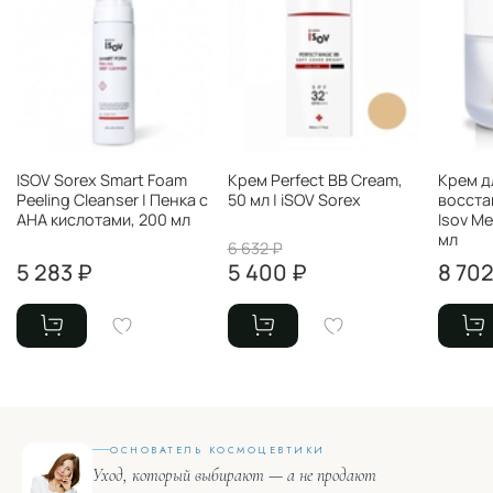
ISOV Sorex Smart Foam
Крем Perfect BB Cream,
Крем д
Peeling Cleanser | Пенка с
50 мл | iSOV Sorex
восста
АНА кислотами, 200 мл
Isov Me
мл
6 632 ₽
5 283 ₽
5 400 ₽
8 702
ОСНОВАТЕЛЬ КОСМОЦЕВТИКИ
Уход, который выбирают — а не продают