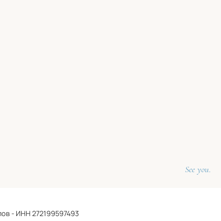
See you.
ов - ИНН 272199597493