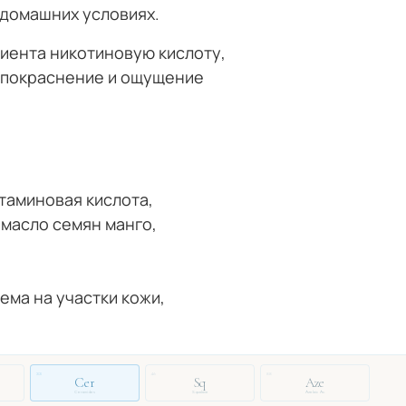
 домашних условиях.
диента никотиновую кислоту,
е покраснение и ощущение
ютаминовая кислота,
 масло семян манго,
ема на участки кожи,
33
46
88
Cer
Sq
Aze
Ceramides
Squalane
Azelaic Ac.