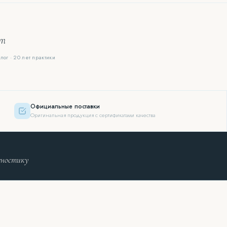
ют
лог · 20 лет практики
Официальные поставки
Оригинальная продукция с сертификатами качества
гностику