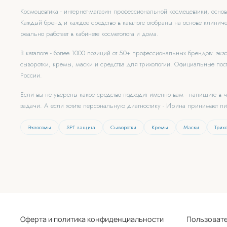
Космоцевтика - интернет-магазин профессиональной космецевтики, осн
Каждый бренд и каждое средство в каталоге отобраны на основе клиниче
реально работает в кабинете косметолога и дома.
В каталоге - более 1000 позиций от 50+ профессиональных брендов: эк
сыворотки, кремы, маски и средства для трихологии. Официальные пост
России.
Если вы не уверены какое средство подходит именно вам - напишите в 
задачи. А если хотите персональную диагностику - Ирина принимает л
Экзосомы
SPF защита
Сыворотки
Кремы
Маски
Трих
Оферта и политика конфиденциальности
Пользователь