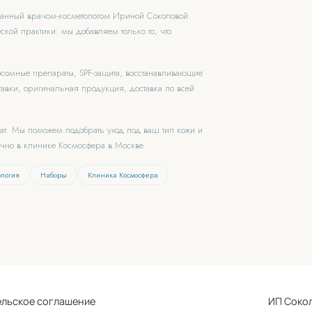
ованный врачом-косметологом Ириной Соколовой.
ской практики: мы добавляем только то, что
зосомные препараты, SPF-защита, восстанавливающие
авки, оригинальная продукция, доставка по всей
чат. Мы поможем подобрать уход под ваш тип кожи и
ично в клинике Космосфера в Москве.
ология
Наборы
Клиника Космосфера
ское соглашение
ИП Сокол