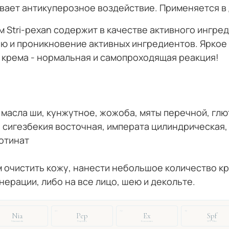
ывает антикуперозное воздействие. Применяется в
м Stri-pexan содержит в качестве активного ингре
ю и проникновение активных ингредиентов. Ярко
 крема - нормальная и самопроходящая реакция!
: масла ши, кунжутное, жожоба, мяты перечной, гл
 сигезбекия восточная, императа цилиндрическая,
отинат
м очистить кожу, нанести небольшое количество кр
ерации, либо на все лицо, шею и декольте.
51
72
19
Nia
Pep
Ex
Spf
Niacinamide
Peptides
Exosomes
SPF Filter