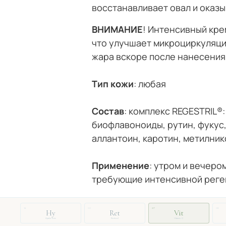
восстанавливает овал и оказ
ВНИМАНИЕ
! Интенсивный кре
что улучшает микроциркуляци
жара вскоре после нанесения
Тип кожи
: любая
Состав
: комплекс REGESTRIL®
биофлавоноиды, рутин, фукус,
аллантоин, каротин, метилник
Применение
: утром и вечеро
требующие интенсивной реген
14
03
27
08
Hy
Ret
Vit
Hyaluronic
Retinol
Vitamin C