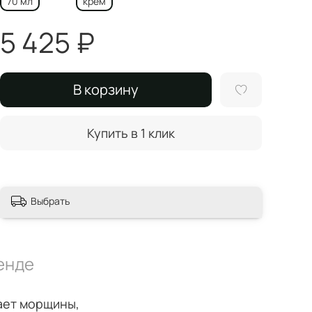
70 мл
крем
5 425 ₽
В корзину
Купить в 1 клик
Выбрать
енде
ает морщины,