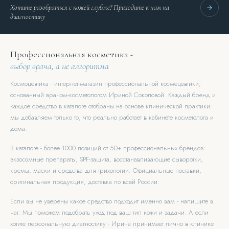
Хотите разобраться с кожей глубже? Приходите к нам на
диагностику
Профессиональная косметика -
выбор врача, а не алгоритма
Космоцевтика - интернет-магазин профессиональной космецевтики,
основанный врачом-косметологом Ириной Соколовой. Каждый бренд и
каждое средство в каталоге отобраны на основе клинической практики:
мы добавляем только то, что реально работает в кабинете косметолога и
дома.
В каталоге - более 1000 позиций от 50+ профессиональных брендов:
экзосомные препараты, SPF-защита, восстанавливающие сыворотки,
кремы, маски и средства для трихологии. Официальные поставки,
оригинальная продукция, доставка по всей России.
Если вы не уверены какое средство подходит именно вам - напишите в
чат. Мы поможем подобрать уход под ваш тип кожи и задачи. А если
хотите персональную диагностику - Ирина принимает лично в клинике