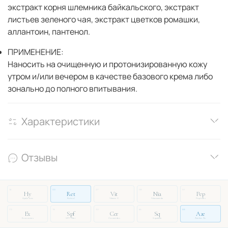
экстракт корня шлемника байкальского, экстракт
листьев зеленого чая, экстракт цветков ромашки,
аллантоин, пантенол.
ПРИМЕНЕНИЕ:
Наносить на очищенную и протонизированную кожу
утром и/или вечером в качестве базового крема либо
зонально до полного впитывания.
Характеристики
Отзывы
14
03
27
08
51
Hy
Ret
Vit
Nia
Pep
Hyaluronic
Retinol
Vitamin C
Niacinamide
Peptides
72
19
33
46
88
Ex
Spf
Cer
Sq
Aze
Exosomes
SPF Filter
Ceramides
Squalane
Azelaic Ac.