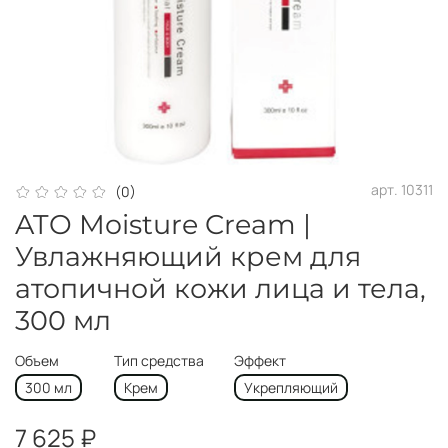
арт.
10311
(0)
ATO Moisture Cream |
Увлажняющий крем для
атопичной кожи лица и тела,
300 мл
Объем
Тип средства
Эффект
300 мл
Крем
Укрепляющий
7 625 ₽