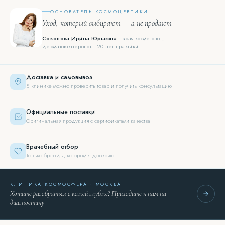
ОСНОВАТЕЛЬ КОСМОЦЕВТИКИ
Уход, который выбирают — а не продают
Соколова Ирина Юрьевна
· врач-косметолог,
дерматовенеролог · 20 лет практики
Доставка и самовывоз
В клинике можно проверить товар и получить консультацию
Официальные поставки
Оригинальная продукция с сертификатами качества
Врачебный отбор
Только бренды, которым я доверяю
КЛИНИКА КОСМОСФЕРА · МОСКВА
Хотите разобраться с кожей глубже? Приходите к нам на
диагностику