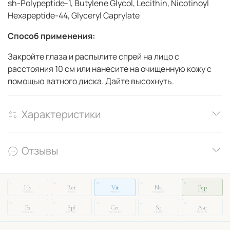
sh-Polypeptide-1, Butylene Glycol, Lecithin, Nicotinoyl
Hexapeptide-44, Glyceryl Caprylate
Способ применения:
Закройте глаза и распылите спрей на лицо c
расстояния 10 см или нанесите на очищенную кожу с
помощью ватного диска. Дайте высохнуть.
Характеристики
Отзывы
14
03
27
08
51
Hy
Ret
Vit
Nia
Pep
Hyaluronic
Retinol
Vitamin C
Niacinamide
Peptides
72
19
33
46
88
Ex
Spf
Cer
Sq
Aze
Exosomes
SPF Filter
Ceramides
Squalane
Azelaic Ac.