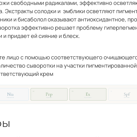
ожи свободными радикалами, эффективно осветля
. Экстракты солодки и
эмблики осветляют пигмент
рники и бисаболол оказывают антиоксидантное, пр
воротка эффективно решает проблему гиперпегмен
 и придает ей сияние и блеск.
ите лицо с помощью соответствующего очищающего
личество сыворотки на участки пигментированной 
ответствующий крем
51
72
19
Nia
Pep
Ex
Spf
Niacinamide
Peptides
Exosomes
SPF Filter
ры