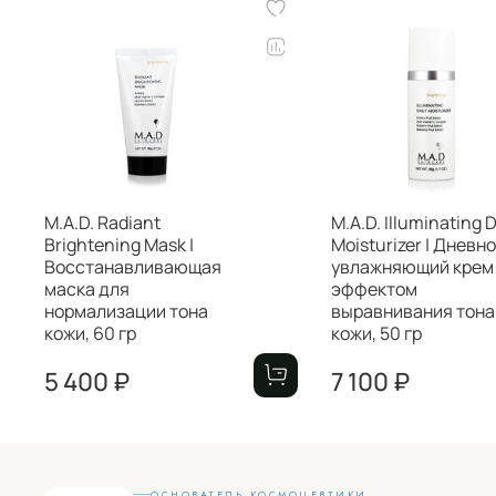
M.A.D. Radiant
M.A.D. Illuminating D
Brightening Mask |
Moisturizer | Дневн
Восстанавливающая
увлажняющий крем
маска для
эффектом
нормализации тона
выравнивания тона
кожи, 60 гр
кожи, 50 гр
5 400 ₽
7 100 ₽
ОСНОВАТЕЛЬ КОСМОЦЕВТИКИ