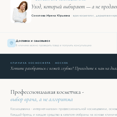
Уход, который выбирают — а не прода
Соколова Ирина Юрьевна
· врач-косметолог, дерматовенеро
Доставка и самовывоз
В клинике можно проверить товар и получить консультацию
КЛИНИКА КОСМОСФЕРА · МОСКВА
Хотите разобраться с кожей глубже? Приходите к нам на диа
Профессиональная косметика -
выбор врача, а не алгоритма
Космоцевтика - интернет-магазин профессиональной космецевтики, осн
Каждый бренд и каждое средство в каталоге отобраны на основе клиниче