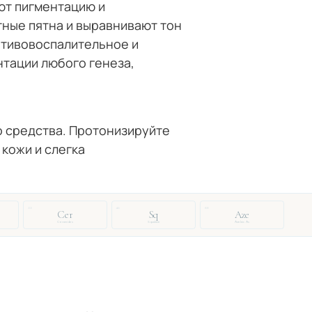
ют пигментацию и
ные пятна и выравнивают тон
отивовоспалительное и
тации любого генеза,
 средства.
Протонизируйте
кожи и слегка
33
46
88
Cer
Sq
Aze
Ceramides
Squalane
Azelaic Ac.