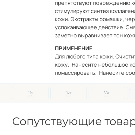
препятствуют повреждению к
стимулируют синтез коллагена
кожи. Экстракты ромашки, че
успокаивающее действие. Сы
заметно выравнивает тон кожи
ПРИМЕНЕНИЕ
Для любого типа кожи. Очист
кожу.
Нанесите небольшое ко
помассировать.
Нанесите со
14
03
27
08
Hy
Ret
Vit
Hyaluronic
Retinol
Vitamin C
Сопутствующие това