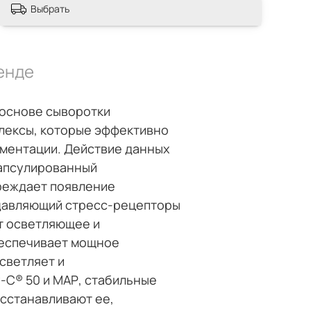
Выбрать
енде
 основе сыворотки
лексы, которые эффективно
гментации. Действие данных
капсулированный
реждает появление
одавляющий стресс-рецепторы
т осветляющее и
беспечивает мощное
светляет и
y-C® 50 и МАР, стабильные
сстанавливают ее,