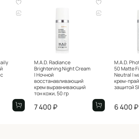
aily
M.A.D. Radiance
M.A.D. Pho
ой
Brightening Night Cream
50 Matte F
 с
| Ночной
Neutral |
восстанавливающий
крем-прай
крем выравнивающий
защитой SP
тон кожи, 50 гр
7 400 ₽
6 400 ₽