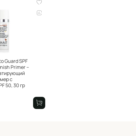
to Guard SPF
inish Primer –
 матирующий
мер с
F 50, 30 гр