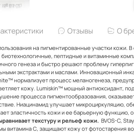
актеристики
Отзывы
О бр
пользования на пигментированные участки кожи. В
 биотехнологичные, пептидные и витаминные комп
ичного генеза и быстро решают проблему гиперпи
ьными экстрактами и маслами. Инновационный ин
hite™
нормализует процесс меланогенеза, предуп
ветляет кожу. Lumiskin™ мощный антиоксидант, п
ушение процесса пигментообразования, оказывае
ствие. Ниацинамид
улучшает микроциркуляцию, о
ает эластичность кожи и ее барьерную функцию, о
ыравнивает текстуру и рельеф кожи.
BVOS-C, Sta
ы витамина С, защищают кожу от фотостарения во