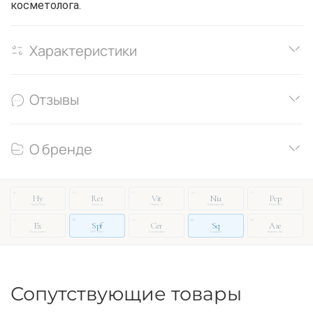
косметолога.
Характеристики
Отзывы
О бренде
14
03
27
08
51
Hy
Ret
Vit
Nia
Pep
Hyaluronic
Retinol
Vitamin C
Niacinamide
Peptides
72
19
33
46
88
Ex
Spf
Cer
Sq
Aze
Exosomes
SPF Filter
Ceramides
Squalane
Azelaic Ac.
Сопутствующие товары