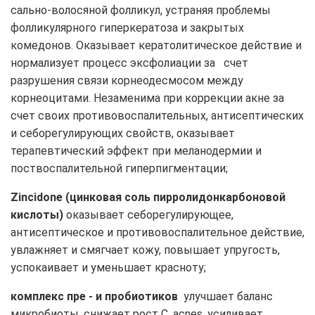
сально-волосяной фолликул, устраняя проблемы
фолликулярного гиперкератоза и закрытых
комедонов. Оказывает кератолитическое действие и
нормализует процесс эксфолиации за счет
разрушения связи корнеодесмосом между
корнеоцитами. Незаменима при коррекции акне за
счет своих противовоспалительных, антисептических
и себорегулирующих свойств, оказывает
терапевтический эффект при меланодермии и
поствоспалительной гиперпигментации;
Zincidone (цинковая соль пирролидонкарбоновой
кислоты)
оказывает себорегулирующее,
антисептическое и противовоспалительное действие,
увлажняет и смягчает кожу, повышает упругость,
успокаивает и уменьшает красноту;
комплекс пре - и
пробиотиков
улучшает баланс
микробиоты, снижает рост C. acnes, усиливает