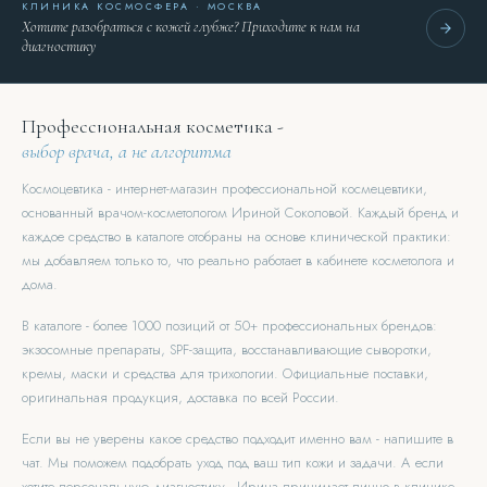
КЛИНИКА КОСМОСФЕРА · МОСКВА
Хотите разобраться с кожей глубже? Приходите к нам на
диагностику
Профессиональная косметика -
выбор врача, а не алгоритма
Космоцевтика - интернет-магазин профессиональной космецевтики,
основанный врачом-косметологом Ириной Соколовой. Каждый бренд и
каждое средство в каталоге отобраны на основе клинической практики:
мы добавляем только то, что реально работает в кабинете косметолога и
дома.
В каталоге - более 1000 позиций от 50+ профессиональных брендов:
экзосомные препараты, SPF-защита, восстанавливающие сыворотки,
кремы, маски и средства для трихологии. Официальные поставки,
оригинальная продукция, доставка по всей России.
Если вы не уверены какое средство подходит именно вам - напишите в
чат. Мы поможем подобрать уход под ваш тип кожи и задачи. А если
хотите персональную диагностику - Ирина принимает лично в клинике