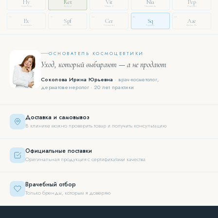
Hy
Ret
Vit
Nia
Pep
Hyaluronic
Retinol
Vitamin C
Niacinamide
Peptides
72
19
33
46
88
Ex
Spf
Cer
Sq
Aze
Exosomes
SPF Filter
Ceramides
Squalane
Azelaic Ac.
ОСНОВАТЕЛЬ КОСМОЦЕВТИКИ
Уход, который выбирают — а не продают
Соколова Ирина Юрьевна
· врач-косметолог,
дерматовенеролог · 20 лет практики
Доставка и самовывоз
В клинике можно проверить товар и получить консультацию
Официальные поставки
Оригинальная продукция с сертификатами качества
Врачебный отбор
Только бренды, которым я доверяю