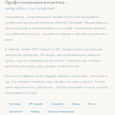
Профессиональная косметика -
выбор врача, а не алгоритма
Космоцевтика - интернет-магазин профессиональной космецевтики,
основанный врачом-косметологом Ириной Соколовой. Каждый бренд и
каждое средство в каталоге отобраны на основе клинической практики:
мы добавляем только то, что реально работает в кабинете косметолога и
дома.
В каталоге - более 1000 позиций от 50+ профессиональных брендов:
экзосомные препараты, SPF-защита, восстанавливающие сыворотки,
кремы, маски и средства для трихологии. Официальные поставки,
оригинальная продукция, доставка по всей России.
Если вы не уверены какое средство подходит именно вам - напишите в
чат. Мы поможем подобрать уход под ваш тип кожи и задачи. А если
хотите персональную диагностику - Ирина принимает лично в клинике
Космосфера в Москве.
Экзосомы
SPF защита
Сыворотки
Кремы
Маски
Трихология
Наборы
Клиника Космосфера