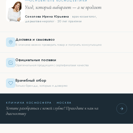
ОСНОВАТЕЛЬ КОСМОЦЕВТИКИ
Уход, который выбирают — а не продают
Соколова Ирина Юрьевна
· врач-косметолог,
дерматовенеролог · 20 лет практики
Доставка и самовывоз
В клинике можно проверить товар и получить консультацию
Официальные поставки
Оригинальная продукция с сертификатами качества
Врачебный отбор
Только бренды, которым я доверяю
КЛИНИКА КОСМОСФЕРА · МОСКВА
Хотите разобраться с кожей глубже? Приходите к нам на
диагностику