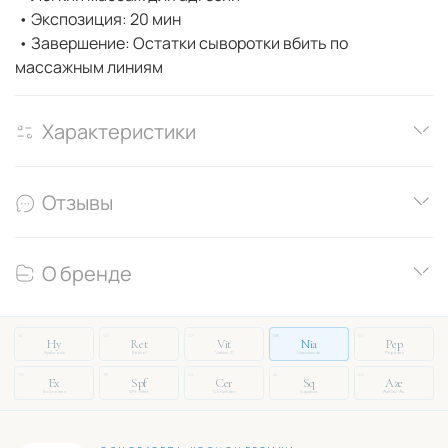
• Экспозиция: 20 мин
• Завершение: Остатки сыворотки вбить по
массажным линиям
Характеристики
Отзывы
О бренде
14
03
27
08
51
Hy
Ret
Vit
Nia
Pep
Hyaluronic
Retinol
Vitamin C
Niacinamide
Peptides
72
19
33
46
88
Ex
Spf
Cer
Sq
Aze
Exosomes
SPF Filter
Ceramides
Squalane
Azelaic Ac.