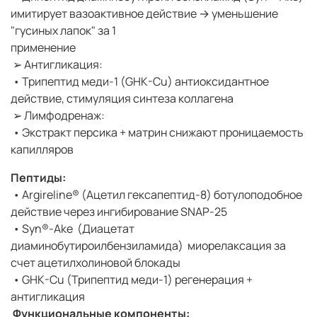
имитирует вазоактивное действие → уменьшение
"гусиных лапок" за 1
применение
➢ Антигликация:
• Трипептид меди-1 (GHK-Cu) антиоксидантное
действие, стимуляция синтеза коллагена
➢ Лимфодренаж:
• Экстракт персика + матрин снижают проницаемость
капилляров
Пептиды:
• Argireline® (Ацетил гексапептид-8) ботулоподобное
действие через ингибирование SNAP-25
• Syn®-Ake (Диацетат
диаминобутироилбензиламида) миорелаксация за
счет ацетилхолиновой блокады
• GHK-Cu (Трипептид меди-1) регенерация +
антигликация
Функциональные компоненты: