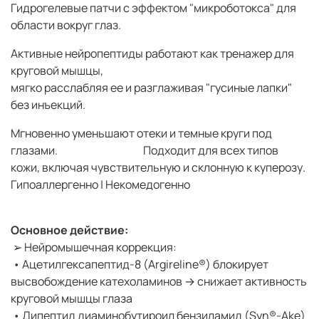
Гидрогелевые патчи с эффектом "микроботокса" для
области вокруг глаз.
Активные нейропептиды работают как тренажер для
круговой мышцы,
мягко расслабляя ее и разглаживая "гусиные лапки"
без инъекций.
Мгновенно уменьшают отеки и темные круги под
глазами. Подходит для всех типов
кожи, включая чувствительную и склонную к куперозу.
Гипоаллергенно | Некомедогенно
Основное действие:
➢ Нейромышечная коррекция:
• Ацетилгексапептид-8 (Argireline®) блокирует
высвобождение катехоламинов → снижает активность
круговой мышцы глаза
• Дипептид диаминобутироил бензиламид (Syn®-Ake)