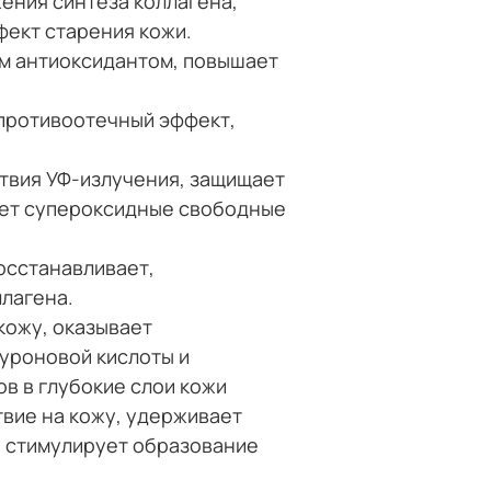
ения синтеза коллагена,
ект старения кожи.
м антиоксидантом, повышает
 противоотечный эффект,
твия УФ-излучения, защищает
ует супероксидные свободные
осстанавливает,
ллагена.
кожу, оказывает
уроновой кислоты и
в в глубокие слои кожи
вие на кожу, удерживает
, стимулирует образование