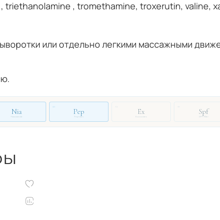
, triethanolamine , tromethamine, troxerutin, valine,
ыворотки или отдельно легкими массажными движен
лю.
51
72
19
Nia
Pep
Ex
Spf
Niacinamide
Peptides
Exosomes
SPF Filter
ры