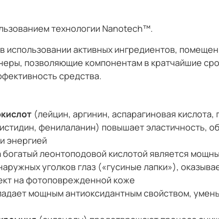
льзованием технологии Nanotech™.
 в использовании активных ингредиентов, помеще
неры, позволяющие компонентам в кратчайшие срок
ффективность средства.
окислот
(лейцин, аргинин, аспарагиновая кислота, г
 гистидин, фенилаланин) повышает эластичность, 
жи энергией
а
богатый леонтоподовой кислотой является мощн
наружных уголков глаз («гусиные лапки»), оказыв
ект на фотоповрежденной коже
ладает мощным антиоксидантным свойством, умень