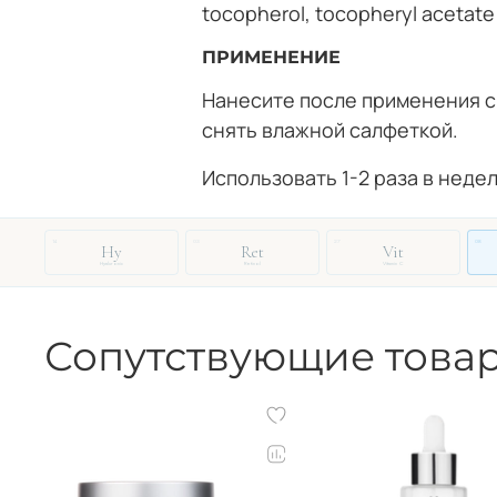
tocopherol, tocopheryl acetate 
ПРИМЕНЕНИЕ
Нанесите после применения с
снять влажной салфеткой.
Использовать 1-2 раза в неде
14
03
27
08
Hy
Ret
Vit
Hyaluronic
Retinol
Vitamin C
Сопутствующие това