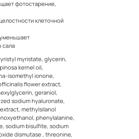
ащает фотостарение,
целостности клеточной
 уменьшает
 сала
istyl myristate, glycerin,
inosa kernel oil,
pha-isomethyl ionone,
ficinalis flower extract,
hexylglycerin, geraniol,
olyzed sodium hyaluronate,
s extract, methylsilanol
enoxyethanol, phenylalanine,
e, sodium bisulfite, sodium
oxide dismutase , threonine,