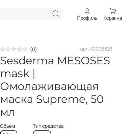
Профиль
Корзина
арт.
40005823
(0)
Sesderma MESOSES
mask |
Омолаживающая
маска Supreme, 50
мл
Объем
Тип средства