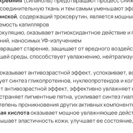
 кремния
(силанолы) предотвращают процесс сниж
соединительную ткань и тем самым уменьшают эфф
онской
, содержащий троксерутин, является мощны
емость капилляров
ркуляцию, оказывает антиоксидантное действие и
ний, наносимых УФ-излучением
вращает старение, защищает от вредного воздейс
щей среды, способствует увлажнению, нейтрализ
оказывает антивозрастной эффект, успокаивает, в
ует синтез гликопротеинов, нуклеопротеидов и ко
т антивозрастной эффект, эффективно увлажняет 
траняет пигментные пятна, усиливает синтез гиал
тепень проникновения других активных компоненто
ая кислота
оказывает мощное увлажняющее дейст
вышает эластичность кожи, улучшает ее состояние