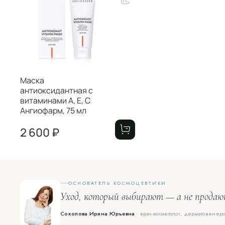
Маска
антиоксидантная с
витаминами А, Е, С
Ангиофарм, 75 мл
2 600 ₽
ОСНОВАТЕЛЬ КОСМОЦЕВТИКИ
Уход, который выбирают — а не прода
Соколова Ирина Юрьевна
· врач-косметолог, дерматовенеро