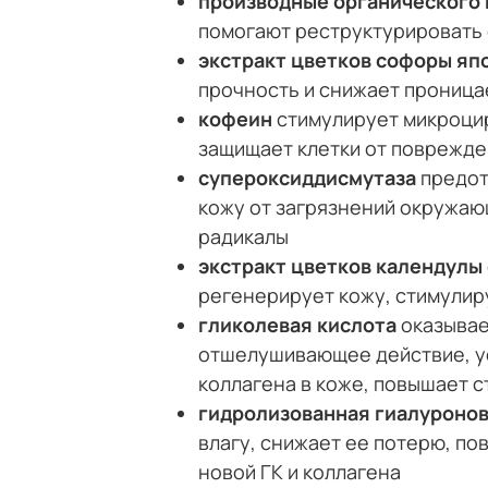
производные органического
помогают реструктурировать 
экстракт цветков софоры яп
прочность и снижает проница
кофеин
стимулирует микроци
защищает клетки от поврежде
супероксиддисмутаза
предот
кожу от загрязнений окружаю
радикалы
экстракт цветков календулы
регенерирует кожу, стимулир
гликолевая кислота
оказывае
отшелушивающее действие, ус
коллагена в коже, повышает с
гидролизованная гиалуронов
влагу, снижает ее потерю, по
новой ГК и коллагена