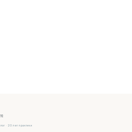
ют
лог · 20 лет практики