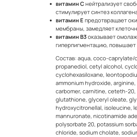
витамин С
нейтрализует своб
стимулирует синтез коллаген
витамин Е
предотвращает оки
мембраны, замедляет клеточ
витамин В3
оказывает омолаж
гиперпигментацию, повышает 
Состав: aqua, coco-caprylate/cap
propanediol, cetyl alcohol, cycl
cyclohexasiloxane, leontopodium
ammonium hydroxide, arginine, as
carbomer, carnitine, ceteth-20, c
glutathione, glyceryl oleate, gl
hydroxycitronellal, isoleucine, le
mannuronate, nicotinamide aden
polysorbate 20, potassium sorba
chloride, sodium cholate, sodiu