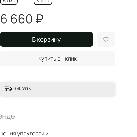
50 мл
маска
6 660 ₽
В корзину
Купить в 1 клик
Выбрать
енде
шения упругости и