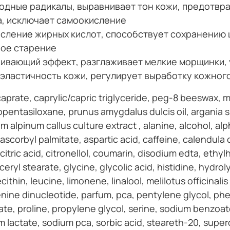
одные радикалы, выравнивает тон кожи, предотвр
а, исключает самоокисление
сление жирных кислот, способствует сохранению 
ное старение
ивающий эффект, разглаживает мелкие морщинки,
эластичность кожи, регулирует выработку кожного
rate, caprylic/capric triglyceride, peg-8 beeswax, myr
opentasiloxane, prunus amygdalus dulcis oil, argania sp
 alpinum callus culture extract , alanine, alcohol, al
corbyl palmitate, aspartic acid, caffeine, calendula of
itric acid, citronellol, coumarin, disodium edta, ethyl
yceryl stearate, glycine, glycolic acid, histidine, hydr
cithin, leucine, limonene, linalool, melilotus officinali
ine dinucleotide, parfum, pca, pentylene glycol, ph
te, proline, propylene glycol, serine, sodium benzoat
m lactate, sodium pca, sorbic acid, steareth-20, super