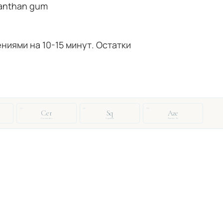
 xanthan gum
иями на 10-15 минут. Остатки
33
46
88
Cer
Sq
Aze
Ceramides
Squalane
Azelaic Ac.