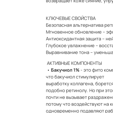
возвращает коже сияние, упр
КЛЮЧЕВЫЕ СВОЙСТВА
Безопасная альтернатива рет
Мгновенное обновление – эфф
Антиоксидантная защита – не
Глубокое увлажнение – восст
Выравнивание тона – уменьша
АКТИВНЫЕ КОМПОНЕНТЫ
•
Бакучиол 1%
- это фито ко
что бакучиол стимулирует
выработку коллагена, боретс
подобно ретинолу. Но при это
почти не вызывает раздражен
потому что воздействуют на ко
одновременно подавляют рабо