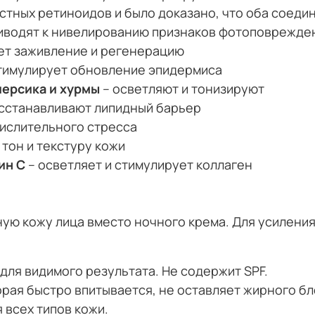
тных ретиноидов и было доказано, что оба соед
риводят к нивелированию признаков фотоповрежде
ет заживление и регенерацию
тимулирует обновление эпидермиса
персика и хурмы
– осветляют и тонизируют
осстанавливают липидный барьер
кислительного стресса
тон и текстуру кожи
ин С
– осветляет и стимулирует коллаген
ую кожу лица вместо ночного крема. Для усилени
для видимого результата. Не содержит SPF.
орая быстро впитывается, не оставляет жирного б
 всех типов кожи.