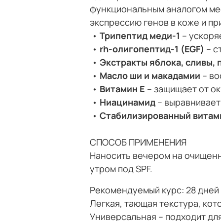
функциональным аналогом мес
экспрессию генов в коже и п
•
Трипептид меди-1
– ускоря
•
rh-олигопептид-1 (EGF)
– с
•
Экстракты яблока, сливы, 
•
Масло ши и макадамии
– в
•
Витамин Е
– защищает от о
•
Ниацинамид
– выравнивает 
•
Стабилизированный витам
СПОСОБ ПРИМЕНЕНИЯ
Наносить вечером на очищенн
утром под SPF.
Рекомендуемый курс: 28 дней 
Легкая, тающая текстура, кот
Универсальная – подходит для