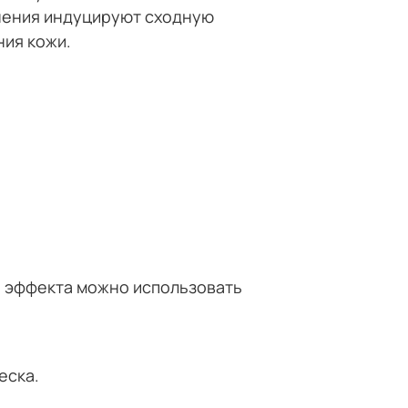
инения индуцируют сходную
ния кожи.
я эффекта можно использовать
леска.