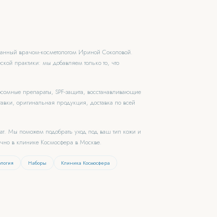
ованный врачом-косметологом Ириной Соколовой.
ской практики: мы добавляем только то, что
зосомные препараты, SPF-защита, восстанавливающие
авки, оригинальная продукция, доставка по всей
чат. Мы поможем подобрать уход под ваш тип кожи и
ично в клинике Космосфера в Москве.
ология
Наборы
Клиника Космосфера