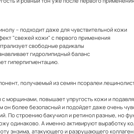
угость и ровный тон уже после первого применени
инолу – подходит даже для чувствительной кожи
ект "свежей кожи" с первого применения
йтрализует свободные радикалы
анавливает гидролипидный баланс
ет гиперпигментацию.
мпонент, получаемый из семян псоралеи лещинолис
я с морщинами, повышает упругость кожи и подавл
м он более безопасный и подойдет даже очень чувс
ий. По строению бакучиол и ретинол разные, но ф
жу одинаково. А именно активируют выработку коллаг
ту энзима, атакующего и разрушающего коллаген.