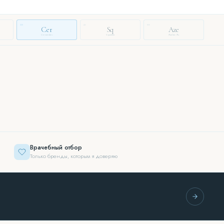
33
46
88
Cer
Sq
Aze
Ceramides
Squalane
Azelaic Ac.
Врачебный отбор
Только бренды, которым я доверяю