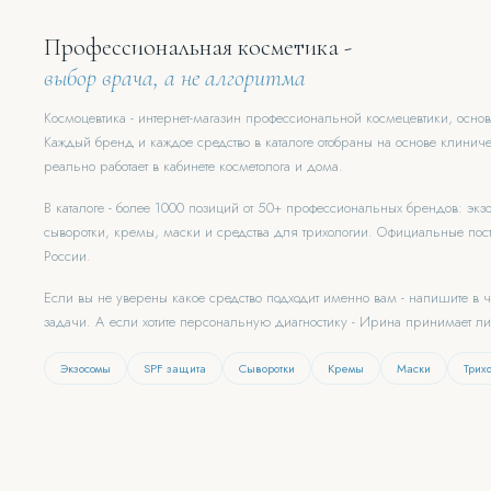
Профессиональная косметика -
выбор врача, а не алгоритма
Космоцевтика - интернет-магазин профессиональной космецевтики, осн
Каждый бренд и каждое средство в каталоге отобраны на основе клиниче
реально работает в кабинете косметолога и дома.
В каталоге - более 1000 позиций от 50+ профессиональных брендов: эк
сыворотки, кремы, маски и средства для трихологии. Официальные пост
России.
Если вы не уверены какое средство подходит именно вам - напишите в 
задачи. А если хотите персональную диагностику - Ирина принимает л
Экзосомы
SPF защита
Сыворотки
Кремы
Маски
Трих