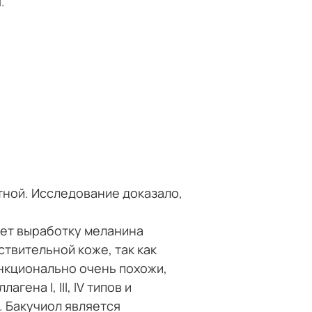
я.
тной. Исследование доказало,
яет выработку меланина
твительной коже, так как
ункционально очень похожи,
ена I, III, IV типов и
 Бакучиол является