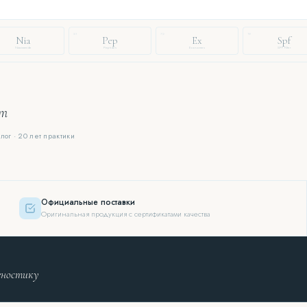
51
72
19
Nia
Pep
Ex
Spf
Niacinamide
Peptides
Exosomes
SPF Filter
ют
лог · 20 лет практики
Официальные поставки
Оригинальная продукция с сертификатами качества
гностику