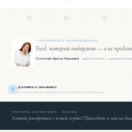
14
03
27
08
Hy
Ret
Vit
Hyaluronic
Retinol
Vitamin C
ОСНОВАТЕЛЬ КОСМОЦЕВТИКИ
Уход, который выбирают — а не прода
Соколова Ирина Юрьевна
· врач-косметолог, дерматовенеро
Доставка и самовывоз
В клинике можно проверить товар и получить консультацию
КЛИНИКА КОСМОСФЕРА · МОСКВА
Хотите разобраться с кожей глубже? Приходите к нам на диа