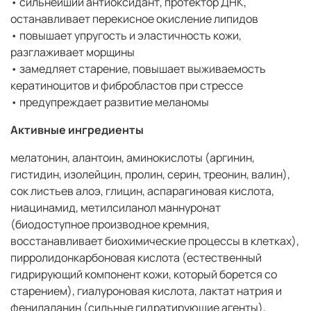
• сильнейший антиоксидант, протектор ДНК,
останавливает перекисное окисление липидов
• повышает упругость и эластичность кожи,
разглаживает морщины
• замедляет старение, повышает выживаемость
кератиноцитов и фибробластов при стрессе
• предупреждает развитие меланомы
Активные ингредиенты
мелатонин, алантоин, аминокислоты (аргинин,
гистидин, изолейцин, пролин, серин, треонин, валин),
сок листьев алоэ, глицин, аспарагиновая кислота,
ниацинамид, метилсиланол маннуронат
(биодоступное производное кремния,
восстанавливает биохимические процессы в клетках),
пирролидонкарбоновая кислота (естественный
гидрирующий компонент кожи, который борется со
старением), гиалуроновая кислота, лактат натрия и
фенилаланин (сильные гидратирующие агенты),