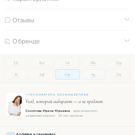
Отзывы
О бренде
14
03
27
08
51
Hy
Ret
Vit
Nia
Pep
Hyaluronic
Retinol
Vitamin C
Niacinamide
Peptides
72
19
33
46
88
Ex
Spf
Cer
Sq
Aze
Exosomes
SPF Filter
Ceramides
Squalane
Azelaic Ac.
ОСНОВАТЕЛЬ КОСМОЦЕВТИКИ
Уход, который выбирают — а не продают
Соколова Ирина Юрьевна
· врач-косметолог,
дерматовенеролог · 20 лет практики
Доставка и самовывоз