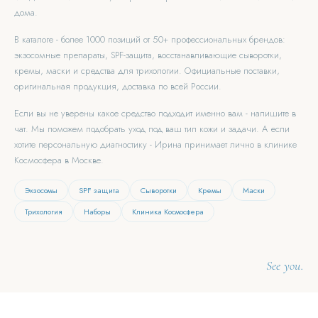
дома.
В каталоге - более 1000 позиций от 50+ профессиональных брендов:
экзосомные препараты, SPF-защита, восстанавливающие сыворотки,
кремы, маски и средства для трихологии. Официальные поставки,
оригинальная продукция, доставка по всей России.
Если вы не уверены какое средство подходит именно вам - напишите в
чат. Мы поможем подобрать уход под ваш тип кожи и задачи. А если
хотите персональную диагностику - Ирина принимает лично в клинике
Космосфера в Москве.
Экзосомы
SPF защита
Сыворотки
Кремы
Маски
Трихология
Наборы
Клиника Космосфера
See you.