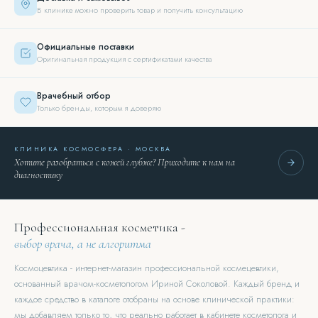
В клинике можно проверить товар и получить консультацию
Официальные поставки
Оригинальная продукция с сертификатами качества
Врачебный отбор
Только бренды, которым я доверяю
КЛИНИКА КОСМОСФЕРА · МОСКВА
Хотите разобраться с кожей глубже? Приходите к нам на
диагностику
Профессиональная косметика -
выбор врача, а не алгоритма
Космоцевтика - интернет-магазин профессиональной космецевтики,
основанный врачом-косметологом Ириной Соколовой. Каждый бренд и
каждое средство в каталоге отобраны на основе клинической практики:
мы добавляем только то, что реально работает в кабинете косметолога и