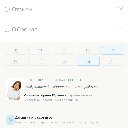
Отзывы
О бренде
14
03
27
08
51
Hy
Ret
Vit
Nia
Pep
Hyaluronic
Retinol
Vitamin C
Niacinamide
Peptides
72
19
33
46
88
Ex
Spf
Cer
Sq
Aze
Exosomes
SPF Filter
Ceramides
Squalane
Azelaic Ac.
ОСНОВАТЕЛЬ КОСМОЦЕВТИКИ
Уход, который выбирают — а не продают
Соколова Ирина Юрьевна
· врач-косметолог,
дерматовенеролог · 20 лет практики
Доставка и самовывоз
В клинике можно проверить товар и получить консультацию