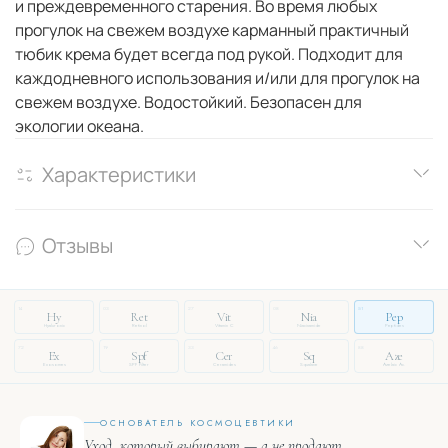
и преждевременного старения. Во время любых
прогулок на свежем воздухе карманный практичный
тюбик крема будет всегда под рукой. Подходит для
каждодневного использования и/или для прогулок на
свежем воздухе. Водостойкий. Безопасен для
экологии океана.
Характеристики
Отзывы
14
03
27
08
51
Hy
Ret
Vit
Nia
Pep
Hyaluronic
Retinol
Vitamin C
Niacinamide
Peptides
72
19
33
46
88
Ex
Spf
Cer
Sq
Aze
Exosomes
SPF Filter
Ceramides
Squalane
Azelaic Ac.
ОСНОВАТЕЛЬ КОСМОЦЕВТИКИ
Уход, который выбирают — а не продают