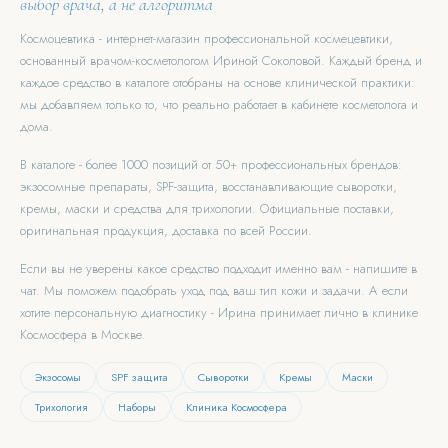
выбор врача, а не алгоритма
Космоцевтика - интернет-магазин профессиональной космецевтики,
основанный врачом-косметологом Ириной Соколовой. Каждый бренд и
каждое средство в каталоге отобраны на основе клинической практики:
мы добавляем только то, что реально работает в кабинете косметолога и
дома.
В каталоге - более 1000 позиций от 50+ профессиональных брендов:
экзосомные препараты, SPF-защита, восстанавливающие сыворотки,
кремы, маски и средства для трихологии. Официальные поставки,
оригинальная продукция, доставка по всей России.
Если вы не уверены какое средство подходит именно вам - напишите в
чат. Мы поможем подобрать уход под ваш тип кожи и задачи. А если
хотите персональную диагностику - Ирина принимает лично в клинике
Космосфера в Москве.
Экзосомы
SPF защита
Сыворотки
Кремы
Маски
Трихология
Наборы
Клиника Космосфера