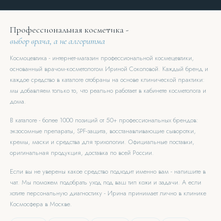
Профессиональная косметика -
выбор врача, а не алгоритма
Космоцевтика - интернет-магазин профессиональной космецевтики,
основанный врачом-косметологом Ириной Соколовой. Каждый бренд и
каждое средство в каталоге отобраны на основе клинической практики:
мы добавляем только то, что реально работает в кабинете косметолога и
дома.
В каталоге - более 1000 позиций от 50+ профессиональных брендов:
экзосомные препараты, SPF-защита, восстанавливающие сыворотки,
кремы, маски и средства для трихологии. Официальные поставки,
оригинальная продукция, доставка по всей России.
Если вы не уверены какое средство подходит именно вам - напишите в
чат. Мы поможем подобрать уход под ваш тип кожи и задачи. А если
хотите персональную диагностику - Ирина принимает лично в клинике
Космосфера в Москве.