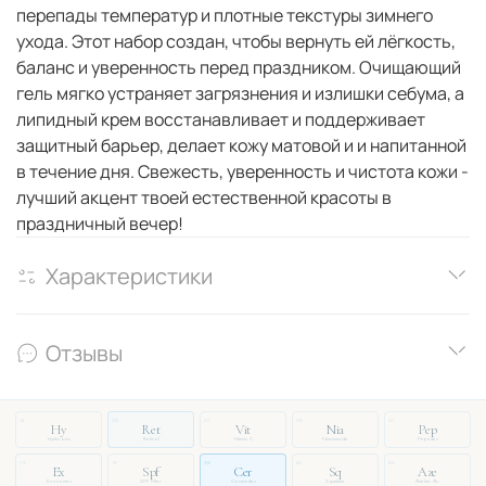
перепады температур и плотные текстуры зимнего
ухода. Этот набор создан, чтобы вернуть ей лёгкость,
баланс и уверенность перед праздником. Очищающий
гель мягко устраняет загрязнения и излишки себума, а
липидный крем восстанавливает и поддерживает
защитный барьер, делает кожу матовой и и напитанной
в течение дня. Свежесть, уверенность и чистота кожи -
лучший акцент твоей естественной красоты в
праздничный вечер!
Характеристики
Отзывы
14
03
27
08
51
Hy
Ret
Vit
Nia
Pep
Hyaluronic
Retinol
Vitamin C
Niacinamide
Peptides
72
19
33
46
88
Ex
Spf
Cer
Sq
Aze
Exosomes
SPF Filter
Ceramides
Squalane
Azelaic Ac.