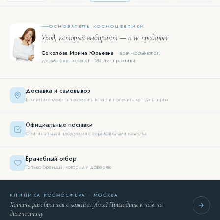
ОСНОВАТЕЛЬ КОСМОЦЕВТИКИ
Уход, который выбирают — а не продают
Соколова Ирина Юрьевна
· врач-косметолог,
дерматовенеролог · 20 лет практики
Доставка и самовывоз
В клинике можно проверить товар и получить консультацию
Официальные поставки
Оригинальная продукция с сертификатами качества
Врачебный отбор
Только бренды, которым я доверяю
КЛИНИКА КОСМОСФЕРА · МОСКВА
Хотите разобраться с кожей глубже? Приходите к нам на
диагностику