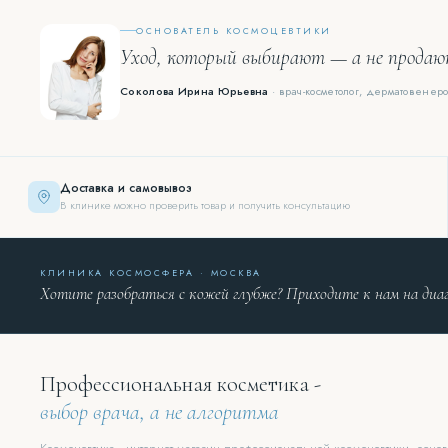
ОСНОВАТЕЛЬ КОСМОЦЕВТИКИ
Уход, который выбирают — а не прода
Соколова Ирина Юрьевна
· врач-косметолог, дерматовенеро
Доставка и самовывоз
В клинике можно проверить товар и получить консультацию
КЛИНИКА КОСМОСФЕРА · МОСКВА
Хотите разобраться с кожей глубже? Приходите к нам на диа
Профессиональная косметика -
выбор врача, а не алгоритма