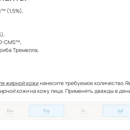
™ (1,5%),
),
EO-CMS™,
гриба Тремелла,
для жирной кожи
нанесите требуемое количество
Re
жирной кожи
на кожу лица. Применять дважды в день
51
72
19
Nia
Pep
Ex
Spf
Niacinamide
Peptides
Exosomes
SPF Filter