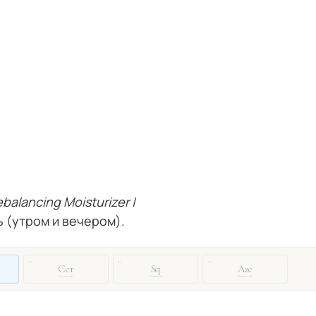
balancing Moisturizer |
 (утром и вечером).
33
46
88
Cer
Sq
Aze
Ceramides
Squalane
Azelaic Ac.