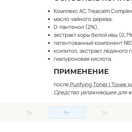
Комплекс AC.Treacalm Complex
масло чайного дерева,
D-пантенол (2%),
экстракт коры белой ивы (0,7%
патентованный компонент N
ксилитол, экстракт ледяного 
гиалуроновая кислота
.
ПРИМЕНЕНИЕ
после
Purifying Toner | Тоник 
Средство увлажняющее для 
14
03
27
08
Hy
Ret
Vit
Hyaluronic
Retinol
Vitamin C