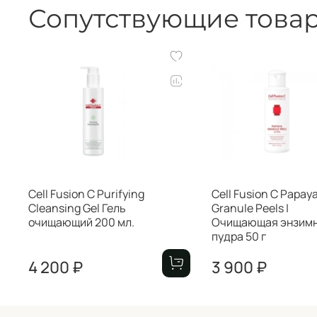
Сопутствующие това
Cell Fusion C Purifying
Cell Fusion C Papay
Cleansing Gel Гель
Granule Peels |
очищающий 200 мл.
Очищающая энзим
пудра 50 г
4 200 ₽
3 900 ₽