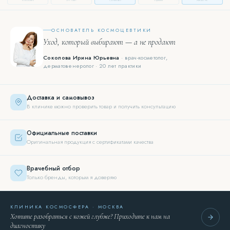
Exosomes
SPF Filter
Ceramides
Squalane
Azelaic Ac.
ОСНОВАТЕЛЬ КОСМОЦЕВТИКИ
Уход, который выбирают — а не продают
Соколова Ирина Юрьевна
· врач-косметолог,
дерматовенеролог · 20 лет практики
Доставка и самовывоз
В клинике можно проверить товар и получить консультацию
Официальные поставки
Оригинальная продукция с сертификатами качества
Врачебный отбор
Только бренды, которым я доверяю
КЛИНИКА КОСМОСФЕРА · МОСКВА
Хотите разобраться с кожей глубже? Приходите к нам на
диагностику