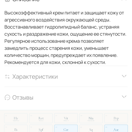
Высокоэффективный крем питает и защищает кожу от
агрессивного воздействия окружающей среды.
Восстанавливает гидролипидный баланс, устраняя
сухость и раздражение кожи, ощущение ее стянутости.
Регулярное использование крема позволяет
замедлить процесс старения кожи, уменьшает
количество морщин, предупреждает их появление.
Рекомендуется для кожи, склонной к сухости.
Характеристики
Отзывы
14
03
27
08
51
Hy
Ret
Vit
Nia
Pep
Hyaluronic
Retinol
Vitamin C
Niacinamide
Peptides
72
19
33
46
88
Ex
Spf
Cer
Sq
Aze