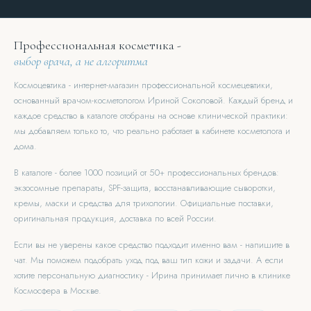
Профессиональная косметика -
выбор врача, а не алгоритма
Космоцевтика - интернет-магазин профессиональной космецевтики,
основанный врачом-косметологом Ириной Соколовой. Каждый бренд и
каждое средство в каталоге отобраны на основе клинической практики:
мы добавляем только то, что реально работает в кабинете косметолога и
дома.
В каталоге - более 1000 позиций от 50+ профессиональных брендов:
экзосомные препараты, SPF-защита, восстанавливающие сыворотки,
кремы, маски и средства для трихологии. Официальные поставки,
оригинальная продукция, доставка по всей России.
Если вы не уверены какое средство подходит именно вам - напишите в
чат. Мы поможем подобрать уход под ваш тип кожи и задачи. А если
хотите персональную диагностику - Ирина принимает лично в клинике
Космосфера в Москве.