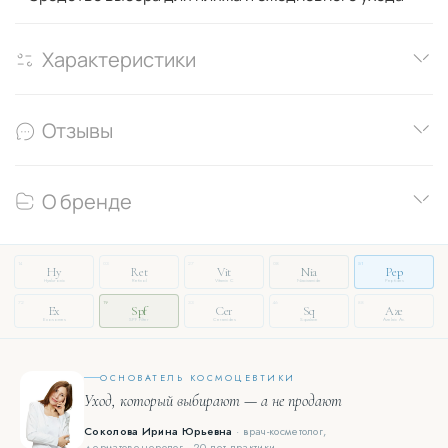
Характеристики
Отзывы
О бренде
14
03
27
08
51
Hy
Ret
Vit
Nia
Pep
Hyaluronic
Retinol
Vitamin C
Niacinamide
Peptides
72
19
33
46
88
Ex
Spf
Cer
Sq
Aze
Exosomes
SPF Filter
Ceramides
Squalane
Azelaic Ac.
ОСНОВАТЕЛЬ КОСМОЦЕВТИКИ
Уход, который выбирают — а не продают
Соколова Ирина Юрьевна
· врач-косметолог,
дерматовенеролог · 20 лет практики