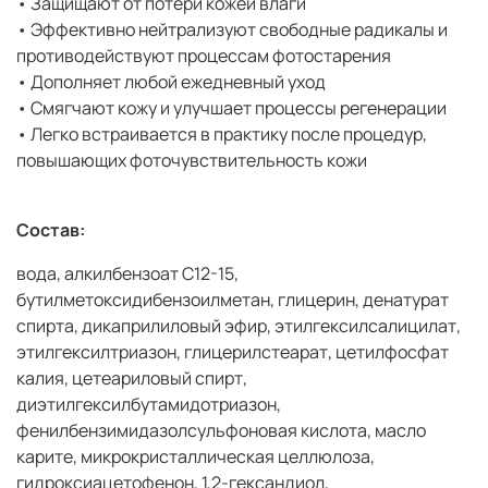
• Защищают от потери кожей влаги
• Эффективно нейтрализуют свободные радикалы и
противодействуют процессам фотостарения
• Дополняет любой ежедневный уход
• Смягчают кожу и улучшает процессы регенерации
• Легко встраивается в практику после процедур,
повышающих фоточувствительность кожи
Состав:
вода, алкилбензоат C12-15,
бутилметоксидибензоилметан, глицерин, денатурат
спирта, дикаприлиловый эфир, этилгексилсалицилат,
этилгексилтриазон, глицерилстеарат, цетилфосфат
калия, цетеариловый спирт,
диэтилгексилбутамидотриазон,
фенилбензимидазолсульфоновая кислота, масло
карите, микрокристаллическая целлюлоза,
гидроксиацетофенон, 1,2-гександиол,