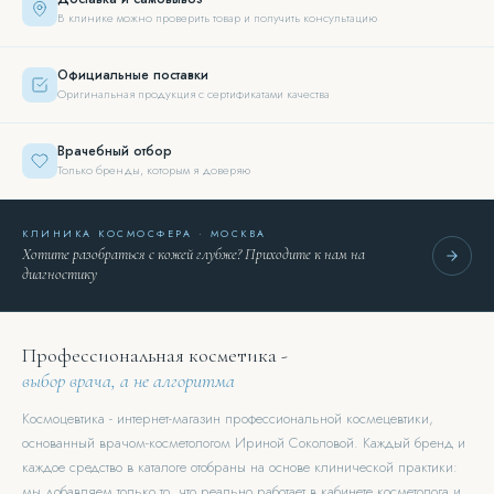
В клинике можно проверить товар и получить консультацию
Официальные поставки
Оригинальная продукция с сертификатами качества
Врачебный отбор
Только бренды, которым я доверяю
КЛИНИКА КОСМОСФЕРА · МОСКВА
Хотите разобраться с кожей глубже? Приходите к нам на
диагностику
Профессиональная косметика -
выбор врача, а не алгоритма
Космоцевтика - интернет-магазин профессиональной космецевтики,
основанный врачом-косметологом Ириной Соколовой. Каждый бренд и
каждое средство в каталоге отобраны на основе клинической практики:
мы добавляем только то, что реально работает в кабинете косметолога и