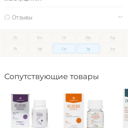
Отзывы
14
03
27
08
51
Hy
Ret
Vit
Nia
Pep
Hyaluronic
Retinol
Vitamin C
Niacinamide
Peptides
72
19
33
46
88
Ex
Spf
Cer
Sq
Aze
Exosomes
SPF Filter
Ceramides
Squalane
Azelaic Ac.
Сопутствующие товары