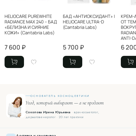
HELIOCARE PUREWHITE
БАД «АНТИОКСИДАНТ» |
КРЕМ-
RADIANCE MAX 240 – БАД
HELIOCARE ULTRA-D
ОТ ТЕ
«БЕЛИЗНА И СИЯНИЕ
(Cantabria Labs)
ВОКРУ
КОЖИ» (Cantabria Labs)
RADIAN
ANTI-D
7 600 ₽
5 700 ₽
6 20
ОСНОВАТЕЛЬ КОСМОЦЕВТИКИ
Уход, который выбирают — а не продают
Соколова Ирина Юрьевна
· врач-косметолог,
дерматовенеролог · 20 лет практики
Доставка и самовывоз