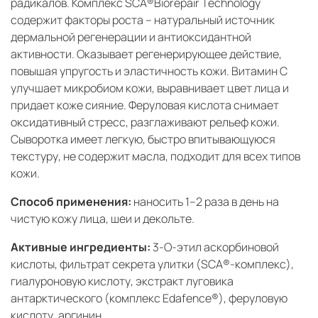
радикалов. Комплекс SCA®Biorepair Technology
содержит факторы роста – натуральный источник
дермальной регенерации и антиоксидантной
активности. Оказывает регенерирующее действие,
повышая упругость и эластичность кожи. Витамин С
улучшает микробиом кожи, выравнивает цвет лица и
придает коже сияние. Феруловая кислота снимает
оксидативный стресс, разглаживают рельеф кожи.
Сыворотка имеет легкую, быстро впитывающуюся
текстуру, не содержит масла, подходит для всех типов
кожи.
Способ применения:
наносить 1–2 раза в день на
чистую кожу лица, шеи и декольте.
Активные ингредиенты:
3-O-этил аскорбиновой
кислоты, фильтрат секрета улитки (SCA®-комплекс),
гиалуроновую кислоту, экстракт луговика
антарктического (комплекс Edafence®), феруловую
кислоту, аргинин.