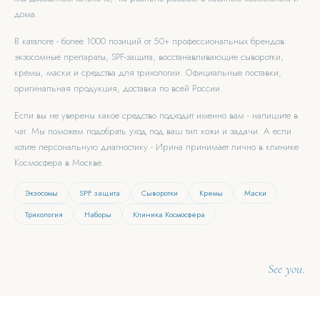
дома.
В каталоге - более 1000 позиций от 50+ профессиональных брендов:
экзосомные препараты, SPF-защита, восстанавливающие сыворотки,
кремы, маски и средства для трихологии. Официальные поставки,
оригинальная продукция, доставка по всей России.
Если вы не уверены какое средство подходит именно вам - напишите в
чат. Мы поможем подобрать уход под ваш тип кожи и задачи. А если
хотите персональную диагностику - Ирина принимает лично в клинике
Космосфера в Москве.
Экзосомы
SPF защита
Сыворотки
Кремы
Маски
Трихология
Наборы
Клиника Космосфера
See you.