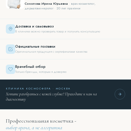
Соколова Ирина Юрьевна
· врач-косметолог,
дерматовенеролог · 20 лет практики
Доставка и самовывоз
В клинике можно проверить товар и получить консультацию
Официальные поставки
Оригинальная продукция с сертификатами качества
Врачебный отбор
Только бренды, которым я доверяю
КЛИНИКА КОСМОСФЕРА · МОСКВА
Хотите разобраться с кожей глубже? Приходите к нам на
диагностику
Профессиональная косметика -
выбор врача, а не алгоритма