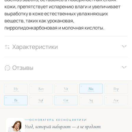
кожи, препятствует испарению влаги и увеличивает
выработку в коже естественных увлажняющих
веществ, таких как урокановая,
пирролидонкарбоновая и молочная кислоты.
Характеристики
Отзывы
14
03
27
08
51
Hy
Ret
Vit
Nia
Pep
Hyaluronic
Retinol
Vitamin C
Niacinamide
Peptides
72
19
33
46
88
Ex
Spf
Cer
Sq
Aze
Exosomes
SPF Filter
Ceramides
Squalane
Azelaic Ac.
ОСНОВАТЕЛЬ КОСМОЦЕВТИКИ
Уход, который выбирают — а не продают