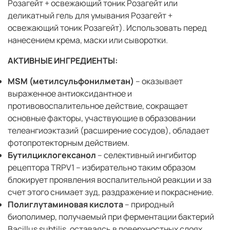
Розагейт + освежающий тоник Розагейт или
деликатный гель для умывания Розагейт +
освежающий тоник Розагейт). Использовать перед
нанесением крема, маски или сыворотки.
АКТИВНЫЕ ИНГРЕДИЕНТЫ:
MSM (метилсульфонилметан)
– оказывает
выраженное антиоксидантное и
противовоспалительное действие, сокращает
основные факторы, участвующие в образовании
телеангиоэктазий (расширение сосудов), обладает
фотопротекторным действием.
Бутилциклогексанол
– селективный ингибитор
рецептора TRPV1 – избирательно таким образом
блокирует проявления воспалительной реакции и за
счет этого снимает зуд, раздражение и покраснение.
Полиглутаминовая кислота
– природный
биополимер, получаемый при ферментации бактерий
Bacillus subtilis, оставаясь в поверхностных слоях