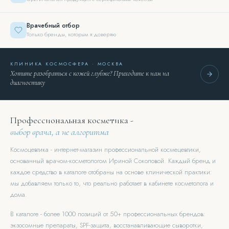
Врачебный отбор
Только бренды, которым я доверяю
КЛИНИКА КОСМОСФЕРА · МОСКВА
Хотите разобраться с кожей глубже? Приходите к нам на
диагностику
Профессиональная косметика -
выбор врача, а не алгоритма
Космоцевтика - интернет-магазин профессиональной космецевтики,
основанный врачом-косметологом Ириной Соколовой. Каждый бренд и
каждое средство в каталоге отобраны на основе клинической практики:
мы добавляем только то, что реально работает в кабинете косметолога и
дома.
В каталоге - более 1000 позиций от 50+ профессиональных брендов:
экзосомные препараты, SPF-защита, восстанавливающие сыворотки,