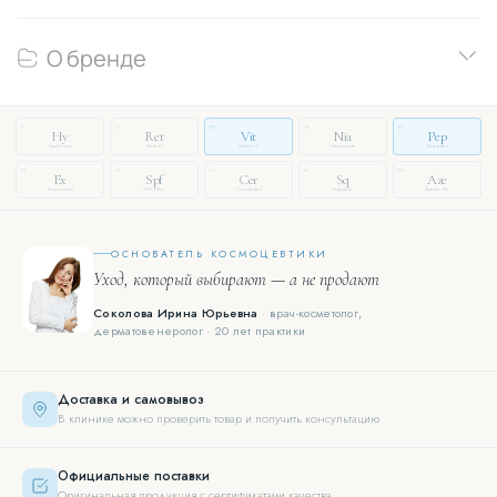
О бренде
14
03
27
08
51
Hy
Ret
Vit
Nia
Pep
Hyaluronic
Retinol
Vitamin C
Niacinamide
Peptides
72
19
33
46
88
Ex
Spf
Cer
Sq
Aze
Exosomes
SPF Filter
Ceramides
Squalane
Azelaic Ac.
ОСНОВАТЕЛЬ КОСМОЦЕВТИКИ
Уход, который выбирают — а не продают
Соколова Ирина Юрьевна
· врач-косметолог,
дерматовенеролог · 20 лет практики
Доставка и самовывоз
В клинике можно проверить товар и получить консультацию
Официальные поставки
Оригинальная продукция с сертификатами качества