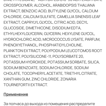
CROSSPOLYMER, ALCOHOL, ARABIDOPSIS THALIANA
EXTRACT, BENZOIC ACID, BUTYLENE GLYCOL, CALCIUM
CHLORIDE, CALCIUM SULFATE, CAMELLIA SINENSIS LEAF
EXTRACT, CAPRYLYL GLYCOL, CITRIC ACID, DECYL
GLUCOSIDE, DIMETHICONE, DISODIUM EDTA,
ETHYLHEXYLGLYCERIN, GLYCERIN, HEXYLENE GLYCOL,
HYDROCHLORIC ACID, MICROCOCCUS LYSATE, PARFUM,
PHENOXYETHANOL, PHOSPHATIDYLCHOLINE,
PLANKTON EXTRACT, POLYPODIUM LEUCOTOMOS ROOT
EXTRACT, POLYSILICONE-11, POLYSORBATE 20,
POTASSIUM HYDROXIDE, POTASSIUM SORBATE, SILICA,
SODIUM BENZOATE, SODIUM CHLORIDE, SODIUM
CHOLATE, TOCOPHERYL ACETATE, TRIETHYL CITRATE,
XANTHAN GUM, ZINC CHLORIDE, ZONARIA
TOURNEFORTII EXTRACT.
Применение
За полчаса до выхода из помещения распределите