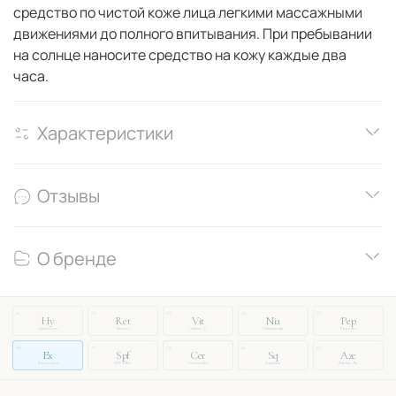
средство по чистой коже лица легкими массажными
движениями до полного впитывания. При пребывании
на солнце наносите средство на кожу каждые два
часа.
Характеристики
Отзывы
О бренде
14
03
27
08
51
Hy
Ret
Vit
Nia
Pep
Hyaluronic
Retinol
Vitamin C
Niacinamide
Peptides
72
19
33
46
88
Ex
Spf
Cer
Sq
Aze
Exosomes
SPF Filter
Ceramides
Squalane
Azelaic Ac.