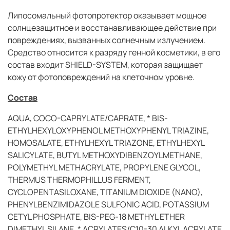
Липосомальный фотопротектор оказывает мощное
солнцезащитное и восстанавливающее действие при
повреждениях, вызванных солнечным излучением.
Средство относится к разряду генной косметики, в его
состав входит SHIELD-SYSTEM, которая защищает
кожу от фотоповреждений на клеточном уровне.
Состав
AQUA, COCO-CAPRYLATE/CAPRATE, * BIS-
ETHYLHEXYLOXYPHENOL METHOXYPHENYL TRIAZINE,
HOMOSALATE, ETHYLHEXYL TRIAZONE, ETHYLHEXYL
SALICYLATE, BUTYL METHOXYDIBENZOYLMETHANE,
POLYMETHYL METHACRYLATE, PROPYLENE GLYCOL,
THERMUS THERMOPHILLUS FERMENT,
CYCLOPENTASILOXANE, TITANIUM DIOXIDE (NANO),
PHENYLBENZIMIDAZOLE SULFONIC ACID, POTASSIUM
CETYL PHOSPHATE, BIS-PEG-18 METHYL ETHER
DIMETHYL SILANE, * ACRYLATES/C10-30 ALKYL ACRYLATE