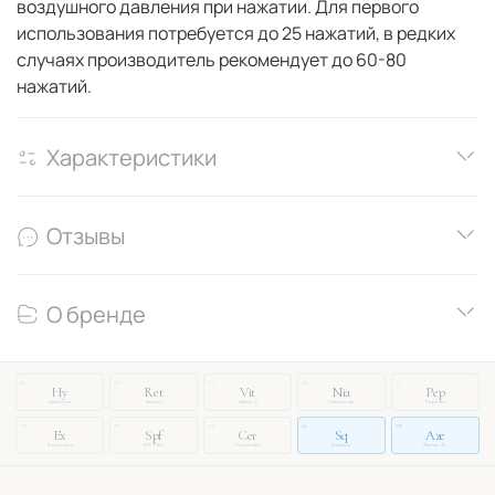
воздушного давления при нажатии. Для первого
использования потребуется до 25 нажатий, в редких
случаях производитель рекомендует до 60-80
нажатий.
Характеристики
Отзывы
О бренде
14
03
27
08
51
Hy
Ret
Vit
Nia
Pep
Hyaluronic
Retinol
Vitamin C
Niacinamide
Peptides
72
19
33
46
88
Ex
Spf
Cer
Sq
Aze
Exosomes
SPF Filter
Ceramides
Squalane
Azelaic Ac.