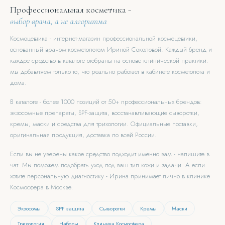
Профессиональная косметика -
выбор врача, а не алгоритма
Космоцевтика - интернет-магазин профессиональной космецевтики,
основанный врачом-косметологом Ириной Соколовой. Каждый бренд и
каждое средство в каталоге отобраны на основе клинической практики:
мы добавляем только то, что реально работает в кабинете косметолога и
дома.
В каталоге - более 1000 позиций от 50+ профессиональных брендов:
экзосомные препараты, SPF-защита, восстанавливающие сыворотки,
кремы, маски и средства для трихологии. Официальные поставки,
оригинальная продукция, доставка по всей России.
Если вы не уверены какое средство подходит именно вам - напишите в
чат. Мы поможем подобрать уход под ваш тип кожи и задачи. А если
хотите персональную диагностику - Ирина принимает лично в клинике
Космосфера в Москве.
Экзосомы
SPF защита
Сыворотки
Кремы
Маски
Трихология
Наборы
Клиника Космосфера