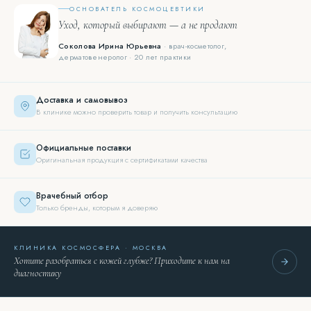
ОСНОВАТЕЛЬ КОСМОЦЕВТИКИ
Уход, который выбирают — а не продают
Соколова Ирина Юрьевна
· врач-косметолог,
дерматовенеролог · 20 лет практики
Доставка и самовывоз
В клинике можно проверить товар и получить консультацию
Официальные поставки
Оригинальная продукция с сертификатами качества
Врачебный отбор
Только бренды, которым я доверяю
КЛИНИКА КОСМОСФЕРА · МОСКВА
Хотите разобраться с кожей глубже? Приходите к нам на
диагностику