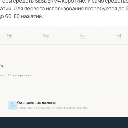
торы средств SESDERMA короткие, и само средств
тии. Для первого использования потребуется до 2
о 60-80 нажатий.
51
72
19
Nia
Pep
Ex
Spf
Niacinamide
Peptides
Exosomes
SPF Filter
ют
лог · 20 лет практики
Официальные поставки
Оригинальная продукция с сертификатами качества