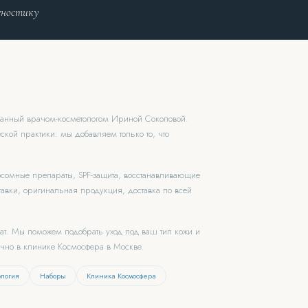
гностику
ованный врачом-косметологом Ириной Соколовой.
ской практики: мы добавляем только то, что
зосомные препараты, SPF-защита, восстанавливающие
авки, оригинальная продукция, доставка по всей
чат. Мы поможем подобрать уход под ваш тип кожи и
ично в клинике Космосфера в Москве.
ология
Наборы
Клиника Космосфера