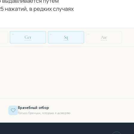
о выдавливается путем
5 нажатий, в редких случаях
33
46
88
Cer
Sq
Aze
Ceramides
Squalane
Azelaic Ac.
Врачебный отбор
Только бренды, которым я доверяю