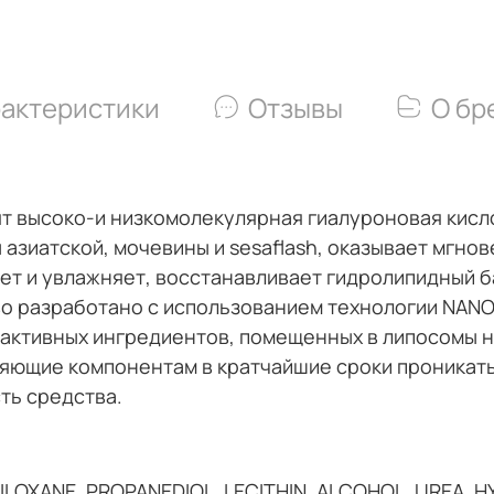
актеристики
Отзывы
О бр
ят высоко-и низкомолекулярная гиалуроновая кисл
 азиатской, мочевины и sesaflash, оказывает мгн
ет и увлажняет, восстанавливает гидролипидный б
о разработано с использованием технологии NAN
 активных ингредиентов, помещенных в липосомы 
яющие компонентам в кратчайшие сроки проникать 
ть средства.
ILOXANE, PROPANEDIOL, LECITHIN, ALCOHOL, UREA, 