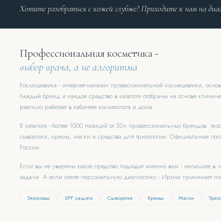
Хотите разобраться с кожей глубже? Приходите к нам на диа
Профессиональная косметика -
выбор врача, а не алгоритма
Космоцевтика - интернет-магазин профессиональной космецевтики, осн
Каждый бренд и каждое средство в каталоге отобраны на основе клиниче
реально работает в кабинете косметолога и дома.
В каталоге - более 1000 позиций от 50+ профессиональных брендов: эк
сыворотки, кремы, маски и средства для трихологии. Официальные пост
России.
Если вы не уверены какое средство подходит именно вам - напишите в 
задачи. А если хотите персональную диагностику - Ирина принимает л
Экзосомы
SPF защита
Сыворотки
Кремы
Маски
Трих