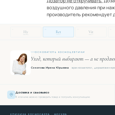
Дозатор не откручивать.
Доза
воздушного давления при нажа
производитель рекомендует д
14
03
27
08
Hy
Ret
Vit
Hyaluronic
Retinol
Vitamin C
ОСНОВАТЕЛЬ КОСМОЦЕВТИКИ
Уход, который выбирают — а не прода
Соколова Ирина Юрьевна
· врач-косметолог, дерматовенеро
Доставка и самовывоз
В клинике можно проверить товар и получить консультацию
КЛИНИКА КОСМОСФЕРА · МОСКВА