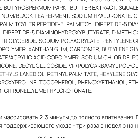
 BUTYROSPERMUM PARKII BUTTER EXTRACT, SQUALEN
NUM/BLACK TEA FERMENT, SODIUM HYALURONATE, CE
PALMITOYL TRIPEPTIDE-5, PALMITOYL DIPEPTIDE-5 D
L DIPEPTIDE-5 DIAMINOHYDROXYBUTYRATE, DIMETHI
TRIGLYCERIDE, SODIUM POLYACRYLATE, PENTYLENE G
COPOLYMER, XANTHAN GUM, CARBOMER, BUTYLENE GL
ATE/ACRYLIC ACID COPOLYMER, SODIUM CHLORIDE, P
HICONE, DECYL GLUCOSIDE, VP/POLYCARBAMYL POLYG
THYLSILANEDIOL, RETINYL PALMITATE, HEXYLENE GLYC
ROXYPROLINE, TOCOPHEROL, PHENOXYETHANOL, ETH
M, CITRONELLYL METHYLCROTONATE.
и массировать 2-3 минуты до полного впитывания.
я поддерживающего ухода - три раза в неделю на н