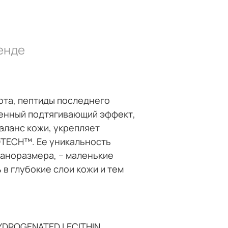
енде
ота, пептиды последнего
овенный подтягивающий эффект,
аланс кожи, укрепляет
OTECH™. Ее уникальность
наноразмера, – маленькие
в глубокие слои кожи и тем
HYDROGENATED LECITHIN,