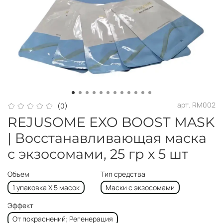
арт.
RM002
(0)
REJUSOME EXO BOOST MASK
| Восстанавливающая маска
с экзосомами, 25 гр х 5 шт
Объем
Тип средства
1 упаковка Х 5 масок
Маски с экзосомами
Эффект
От покраснений; Регенерация