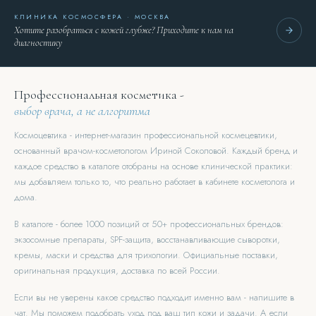
КЛИНИКА КОСМОСФЕРА · МОСКВА
Хотите разобраться с кожей глубже? Приходите к нам на
диагностику
Профессиональная косметика -
выбор врача, а не алгоритма
Космоцевтика - интернет-магазин профессиональной космецевтики,
основанный врачом-косметологом Ириной Соколовой. Каждый бренд и
каждое средство в каталоге отобраны на основе клинической практики:
мы добавляем только то, что реально работает в кабинете косметолога и
дома.
В каталоге - более 1000 позиций от 50+ профессиональных брендов:
экзосомные препараты, SPF-защита, восстанавливающие сыворотки,
кремы, маски и средства для трихологии. Официальные поставки,
оригинальная продукция, доставка по всей России.
Если вы не уверены какое средство подходит именно вам - напишите в
чат. Мы поможем подобрать уход под ваш тип кожи и задачи. А если