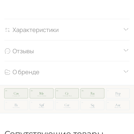
Характеристики
Отзывы
О бренде
∅1
∅2
∅3
∅4
51
Cos
Mo
Ce
Ru
Pep
Cosmic Oil
Moon Extract
Celestial Acid
Routine
Peptides
72
19
33
46
88
Ex
Spf
Cer
Sq
Aze
Exosomes
SPF Filter
Ceramides
Squalane
Azelaic Ac.
Сопутствующие товары