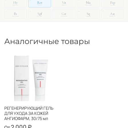
14
03
27
08
51
Hy
Ret
Vit
Nia
Pep
Hyaluronic
Retinol
Vitamin C
Niacinamide
Peptides
72
19
33
46
88
Ex
Spf
Cer
Sq
Aze
Exosomes
SPF Filter
Ceramides
Squalane
Azelaic Ac.
Аналогичные товары
РЕГЕНЕРИРУЮЩИЙ ГЕЛЬ
ДЛЯ УХОДА ЗА КОЖЕЙ
АНГИОФАРМ, 30/75 мл
2 000 ₽
От