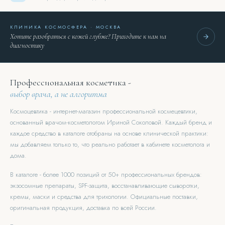
КЛИНИКА КОСМОСФЕРА · МОСКВА
Хотите разобраться с кожей глубже? Приходите к нам на
диагностику
Профессиональная косметика -
выбор врача, а не алгоритма
Космоцевтика - интернет-магазин профессиональной космецевтики,
основанный врачом-косметологом Ириной Соколовой. Каждый бренд и
каждое средство в каталоге отобраны на основе клинической практики:
мы добавляем только то, что реально работает в кабинете косметолога и
дома.
В каталоге - более 1000 позиций от 50+ профессиональных брендов:
экзосомные препараты, SPF-защита, восстанавливающие сыворотки,
кремы, маски и средства для трихологии. Официальные поставки,
оригинальная продукция, доставка по всей России.