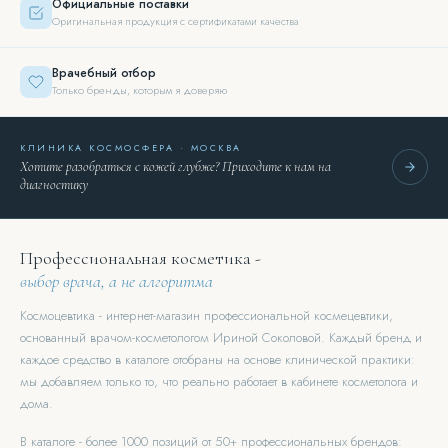
Официальные поставки
Оригинальная продукция с сертификатами качества
Врачебный отбор
Только бренды, которым я доверяю
КЛИНИКА КОСМОСФЕРА · МОСКВА
Хотите разобраться с кожей глубже? Приходите к нам на
диагностику
Профессиональная косметика -
выбор врача, а не алгоритма
Космоцевтика - интернет-магазин профессиональной космецевтики,
основанный врачом-косметологом Ириной Соколовой. Каждый бренд и
каждое средство в каталоге отобраны на основе клинической практики:
мы добавляем только то, что реально работает в кабинете косметолога и
дома.
В каталоге - более 1000 позиций от 50+ профессиональных брендов: