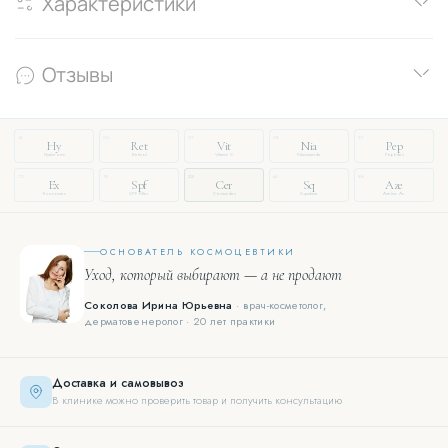
Характеристики
Отзывы
14
03
27
08
51
Hy
Ret
Vit
Nia
Pep
Hyaluronic
Retinol
Vitamin C
Niacinamide
Peptides
72
19
33
46
88
Ex
Spf
Cer
Sq
Aze
Exosomes
SPF Filter
Ceramides
Squalane
Azelaic Ac.
ОСНОВАТЕЛЬ КОСМОЦЕВТИКИ
Уход, который выбирают — а не продают
Соколова Ирина Юрьевна
· врач-косметолог,
дерматовенеролог · 20 лет практики
Доставка и самовывоз
В клинике можно проверить товар и получить консультацию