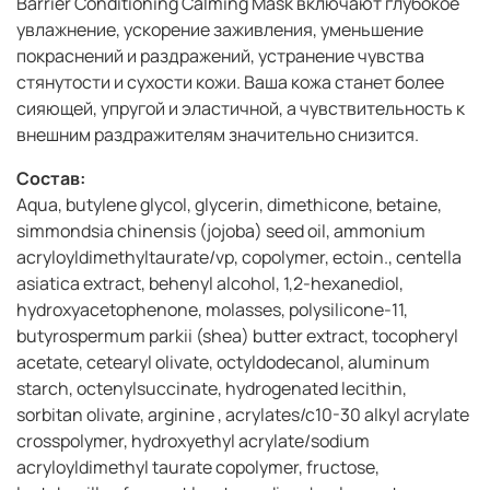
Barrier Conditioning Calming Mask включают глубокое
увлажнение, ускорение заживления, уменьшение
покраснений и раздражений, устранение чувства
стянутости и сухости кожи. Ваша кожа станет более
сияющей, упругой и эластичной, а чувствительность к
внешним раздражителям значительно снизится.
Состав:
Aqua, butylene glycol, glycerin, dimethicone, betaine,
simmondsia chinensis (jojoba) seed oil, ammonium
acryloyldimethyltaurate/vp, copolymer, ectoin., centella
asiatica extract, behenyl alcohol, 1,2-hexanediol,
hydroxyacetophenone, molasses, polysilicone-11,
butyrospermum parkii (shea) butter extract, tocopheryl
acetate, cetearyl olivate, octyldodecanol, aluminum
starch, octenylsuccinate, hydrogenated lecithin,
sorbitan olivate, arginine , acrylates/c10-30 alkyl acrylate
crosspolymer, hydroxyethyl acrylate/sodium
acryloyldimethyl taurate copolymer, fructose,