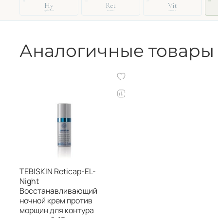
14
03
27
08
Hy
Ret
Vit
Hyaluronic
Retinol
Vitamin C
Аналогичные товары
TEBISKIN Reticap-EL-
Night
Восстанавливающий
ночной крем против
морщин для контура