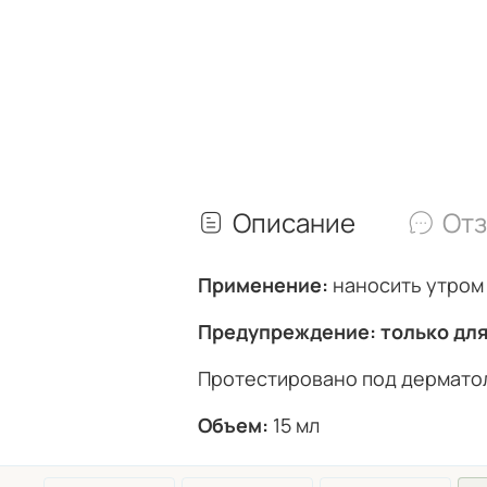
Описание
От
Применение:
наносить утром 
Предупреждени
e
: только дл
Протестировано под дермато
Объем:
15 мл