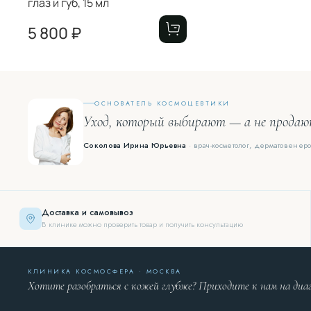
глаз и губ, 15 мл
5 800 ₽
ОСНОВАТЕЛЬ КОСМОЦЕВТИКИ
Уход, который выбирают — а не прода
Соколова Ирина Юрьевна
· врач-косметолог, дерматовенеро
Доставка и самовывоз
В клинике можно проверить товар и получить консультацию
КЛИНИКА КОСМОСФЕРА · МОСКВА
Хотите разобраться с кожей глубже? Приходите к нам на диа