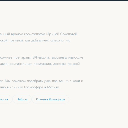
ованный врачом-косметологом Ириной Соколовой.
ской практики: мы добавляем только то, что
зосомные препараты, SPF-защита, восстанавливающие
авки, оригинальная продукция, доставка по всей
чат. Мы поможем подобрать уход под ваш тип кожи и
ично в клинике Космосфера в Москве.
ология
Наборы
Клиника Космосфера