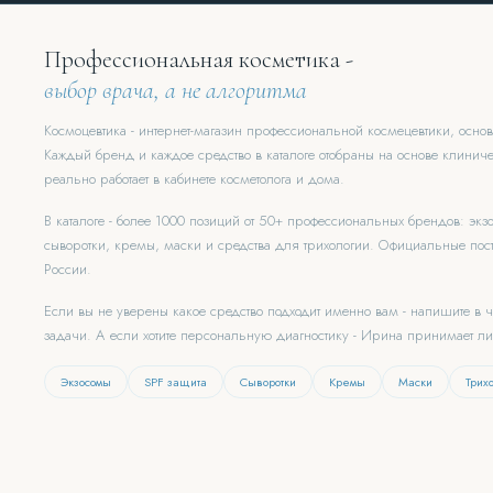
Профессиональная косметика -
выбор врача, а не алгоритма
Космоцевтика - интернет-магазин профессиональной космецевтики, осн
Каждый бренд и каждое средство в каталоге отобраны на основе клиниче
реально работает в кабинете косметолога и дома.
В каталоге - более 1000 позиций от 50+ профессиональных брендов: эк
сыворотки, кремы, маски и средства для трихологии. Официальные пост
России.
Если вы не уверены какое средство подходит именно вам - напишите в 
задачи. А если хотите персональную диагностику - Ирина принимает л
Экзосомы
SPF защита
Сыворотки
Кремы
Маски
Трих