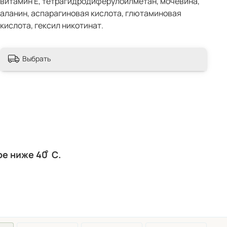
витамин Е, тетрагидродиферулоилметан, мочевина,
аланин, аспарагиновая кислота, глютаминовая
кислота, гексил никотинат.
Выбрать
 ниже 40 ͦ С.