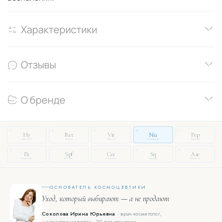
Характеристики
Отзывы
О бренде
14
03
27
08
51
Hy
Ret
Vit
Nia
Pep
Hyaluronic
Retinol
Vitamin C
Niacinamide
Peptides
72
19
33
46
88
Ex
Spf
Cer
Sq
Aze
Exosomes
SPF Filter
Ceramides
Squalane
Azelaic Ac.
ОСНОВАТЕЛЬ КОСМОЦЕВТИКИ
Уход, который выбирают — а не продают
Соколова Ирина Юрьевна
· врач-косметолог,
дерматовенеролог · 20 лет практики