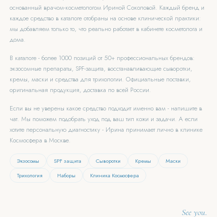
основанный врачом-косметологом Ириной Соколовой. Каждый бренд и
каждое средство в каталоге отобраны на основе клинической практики:
мы добавляем только то, что реально работает в кабинете косметолога и
дома.
В каталоге - более 1000 позиций от 50+ профессиональных брендов:
экзосомные препараты, SPF-защита, восстанавливающие сыворотки,
кремы, маски и средства для трихологии. Официальные поставки,
оригинальная продукция, доставка по всей России.
Если вы не уверены какое средство подходит именно вам - напишите в
чат. Мы поможем подобрать уход под ваш тип кожи и задачи. А если
хотите персональную диагностику - Ирина принимает лично в клинике
Космосфера в Москве.
Экзосомы
SPF защита
Сыворотки
Кремы
Маски
Трихология
Наборы
Клиника Космосфера
See you.