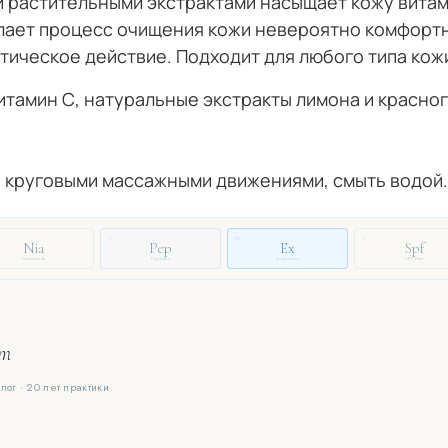
и растительными экстрактами насыщает кожу витам
лает процесс очищения кожи невероятно комфортн
ическое действие. Подходит для любого типа кож
итамин С, натуральные экстракты лимона и красно
жу круговыми массажными движениями, смыть водой.
51
72
19
Nia
Pep
Ex
Spf
Niacinamide
Peptides
Exosomes
SPF Filter
ют
лог · 20 лет практики