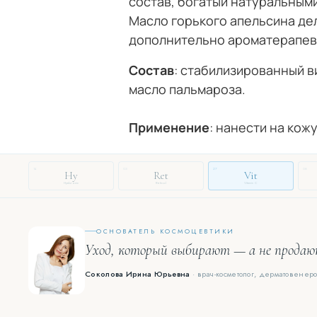
состав, богатый натуральным
Масло горького апельсина де
дополнительно ароматерапевт
Состав
: стабилизированный в
масло пальмароза.
Применение
: нанести на ко
14
03
27
08
Hy
Ret
Vit
Hyaluronic
Retinol
Vitamin C
ОСНОВАТЕЛЬ КОСМОЦЕВТИКИ
Уход, который выбирают — а не прода
Соколова Ирина Юрьевна
· врач-косметолог, дерматовенеро