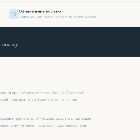
Официальные поставки
Оригинальная продукция с сертификатами качества
гностику
ованный врачом-косметологом Ириной Соколовой.
ской практики: мы добавляем только то, что
зосомные препараты, SPF-защита, восстанавливающие
авки, оригинальная продукция, доставка по всей