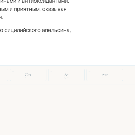
инами и антиоксидантами.
ым и приятным, оказывая
и.
го сицилийского апельсина,
33
46
88
Cer
Sq
Aze
Ceramides
Squalane
Azelaic Ac.