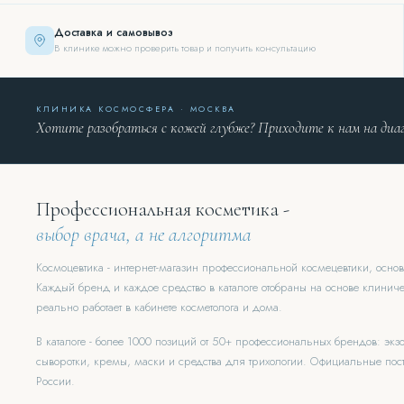
Доставка и самовывоз
В клинике можно проверить товар и получить консультацию
КЛИНИКА КОСМОСФЕРА · МОСКВА
Хотите разобраться с кожей глубже? Приходите к нам на диа
Профессиональная косметика -
выбор врача, а не алгоритма
Космоцевтика - интернет-магазин профессиональной космецевтики, осн
Каждый бренд и каждое средство в каталоге отобраны на основе клиниче
реально работает в кабинете косметолога и дома.
В каталоге - более 1000 позиций от 50+ профессиональных брендов: эк
сыворотки, кремы, маски и средства для трихологии. Официальные пост
России.