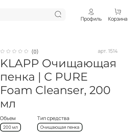
Профиль
Корзина
арт.
1514
(0)
KLAPP Очищающая
пенка | C PURE
Foam Cleanser, 200
мл
Объем
Тип средства
200 мл
Очищающая пенка