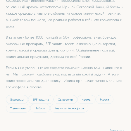
Космоцевтика - интернет-магазин профессиональной космецевтики,
основанный врачом-косметологом Ириной Соколовой. Каждый бренд и
каждое средство в каталоге отобраны на основе клинической практики:
мы добавляем только то, что реально работает в кабинете косметолога и
дома.
В каталоге - более 1000 позиций от 50+ профессиональных брендов:
экзосомные препараты, SPF-защита, восстанавливающие сыворотки,
кремы, маски и средства для трихологии. Официальные поставки,
оригинальная продукция, доставка по всей России.
Если вы не уверены какое средство подходит именно вам - напишите в
чат. Мы поможем подобрать уход под ваш тип кожи и задачи. А если
хотите персональную диагностику - Ирина принимает лично в клинике
Космосфера в Москве.
Экзосомы
SPF защита
Сыворотки
Кремы
Маски
Трихология
Наборы
Клиника Космосфера
See you.