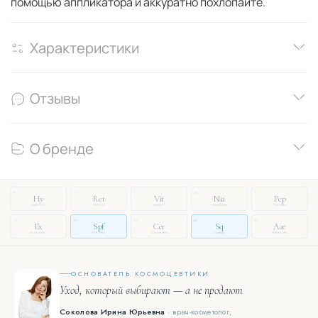
помощью аппликатора и аккуратно похлопайте.
Характеристики
Отзывы
О бренде
14
03
27
08
51
Hy
Ret
Vit
Nia
Pep
Hyaluronic
Retinol
Vitamin C
Niacinamide
Peptides
72
19
33
46
88
Ex
Spf
Cer
Sq
Aze
Exosomes
SPF Filter
Ceramides
Squalane
Azelaic Ac.
ОСНОВАТЕЛЬ КОСМОЦЕВТИКИ
Уход, который выбирают — а не продают
Соколова Ирина Юрьевна
· врач-косметолог,