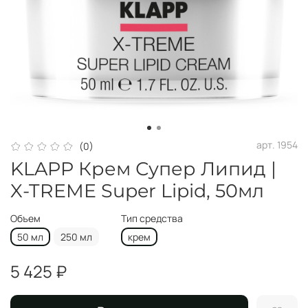
арт.
1954
(0)
KLAPP Крем Супер Липид |
X-TREME Super Lipid, 50мл
Объем
Тип средства
50 мл
250 мл
крем
5 425 ₽