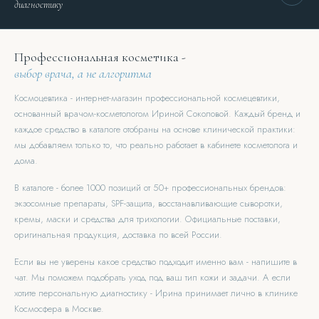
диагностику
Профессиональная косметика -
выбор врача, а не алгоритма
Космоцевтика - интернет-магазин профессиональной космецевтики,
основанный врачом-косметологом Ириной Соколовой. Каждый бренд и
каждое средство в каталоге отобраны на основе клинической практики:
мы добавляем только то, что реально работает в кабинете косметолога и
дома.
В каталоге - более 1000 позиций от 50+ профессиональных брендов:
экзосомные препараты, SPF-защита, восстанавливающие сыворотки,
кремы, маски и средства для трихологии. Официальные поставки,
оригинальная продукция, доставка по всей России.
Если вы не уверены какое средство подходит именно вам - напишите в
чат. Мы поможем подобрать уход под ваш тип кожи и задачи. А если
хотите персональную диагностику - Ирина принимает лично в клинике
Космосфера в Москве.