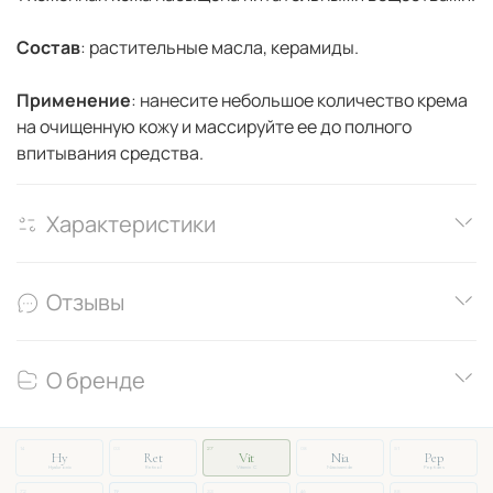
Состав
: растительные масла, керамиды.
Применение
: нанесите небольшое количество крема
на очищенную кожу и массируйте ее до полного
впитывания средства.
Характеристики
Отзывы
О бренде
14
03
27
08
51
Hy
Ret
Vit
Nia
Pep
Hyaluronic
Retinol
Vitamin C
Niacinamide
Peptides
72
19
33
46
88