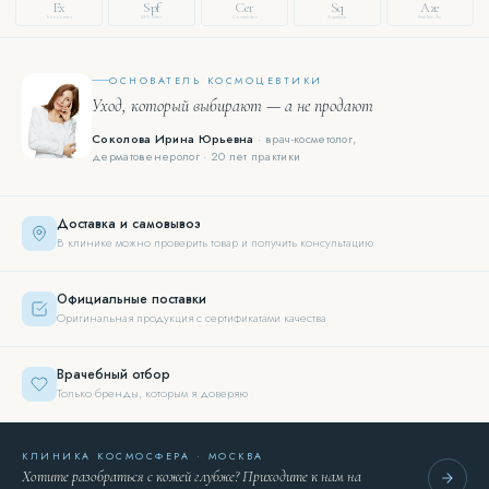
Ex
Spf
Cer
Sq
Aze
Exosomes
SPF Filter
Ceramides
Squalane
Azelaic Ac.
ОСНОВАТЕЛЬ КОСМОЦЕВТИКИ
Уход, который выбирают — а не продают
Соколова Ирина Юрьевна
· врач-косметолог,
дерматовенеролог · 20 лет практики
Доставка и самовывоз
В клинике можно проверить товар и получить консультацию
Официальные поставки
Оригинальная продукция с сертификатами качества
Врачебный отбор
Только бренды, которым я доверяю
КЛИНИКА КОСМОСФЕРА · МОСКВА
Хотите разобраться с кожей глубже? Приходите к нам на