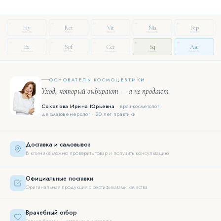
14
03
27
08
51
Hy
Ret
Vit
Nia
Pep
Hyaluronic
Retinol
Vitamin C
Niacinamide
Peptides
72
19
33
46
88
Ex
Spf
Cer
Sq
Aze
Exosomes
SPF Filter
Ceramides
Squalane
Azelaic Ac.
ОСНОВАТЕЛЬ КОСМОЦЕВТИКИ
Уход, который выбирают — а не продают
Соколова Ирина Юрьевна
· врач-косметолог,
дерматовенеролог · 20 лет практики
Доставка и самовывоз
В клинике можно проверить товар и получить консультацию
Официальные поставки
Оригинальная продукция с сертификатами качества
Врачебный отбор