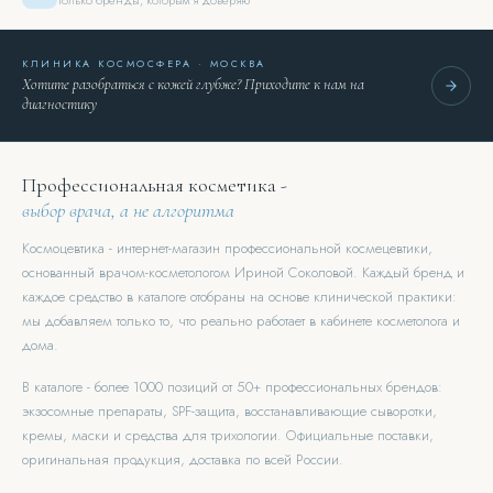
Только бренды, которым я доверяю
КЛИНИКА КОСМОСФЕРА · МОСКВА
Хотите разобраться с кожей глубже? Приходите к нам на
диагностику
Профессиональная косметика -
выбор врача, а не алгоритма
Космоцевтика - интернет-магазин профессиональной космецевтики,
основанный врачом-косметологом Ириной Соколовой. Каждый бренд и
каждое средство в каталоге отобраны на основе клинической практики:
мы добавляем только то, что реально работает в кабинете косметолога и
дома.
В каталоге - более 1000 позиций от 50+ профессиональных брендов:
экзосомные препараты, SPF-защита, восстанавливающие сыворотки,
кремы, маски и средства для трихологии. Официальные поставки,
оригинальная продукция, доставка по всей России.