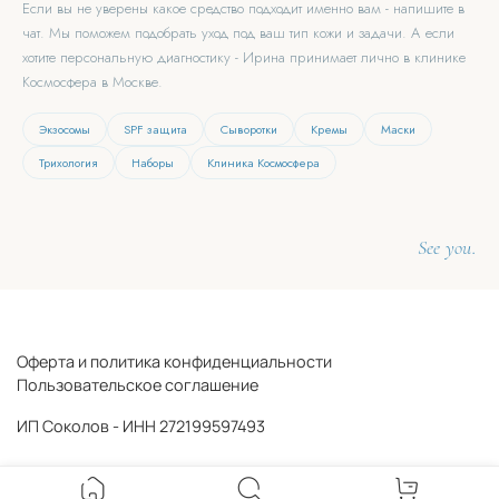
Если вы не уверены какое средство подходит именно вам - напишите в
чат. Мы поможем подобрать уход под ваш тип кожи и задачи. А если
хотите персональную диагностику - Ирина принимает лично в клинике
Космосфера в Москве.
Экзосомы
SPF защита
Сыворотки
Кремы
Маски
Трихология
Наборы
Клиника Космосфера
See you.
Оферта и политика конфиденциальности
Пользовательское соглашение
ИП Соколов - ИНН 272199597493