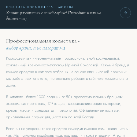
КЛИНИКА КОСМОСФЕРА · МОСКВА
Хотите разобраться с кожей глубже? Приходите к нам на
диагностику
Профессиональная косметика -
выбор врача, а не алгоритма
Космоцевтика - интернет-магазин профессиональной космецевтики,
основанный врачом-косметологом Ириной Соколовой. Каждый бренд и
каждое средство в каталоге отобраны на основе клинической практики:
мы добавляем только то, что реально работает в кабинете косметолога и
дома.
В каталоге - более 1000 позиций от 50+ профессиональных брендов:
экзосомные препараты, SPF-защита, восстанавливающие сыворотки,
кремы, маски и средства для трихологии. Официальные поставки,
оригинальная продукция, доставка по всей России.
Если вы не уверены какое средство подходит именно вам - напишите в
чат. Мы поможем подобрать уход под ваш тип кожи и задачи. А если