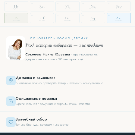
14
03
27
08
51
Hy
Ret
Vit
Nia
Pep
Hyaluronic
Retinol
Vitamin C
Niacinamide
Peptides
72
19
33
46
88
Ex
Spf
Cer
Sq
Aze
Exosomes
SPF Filter
Ceramides
Squalane
Azelaic Ac.
ОСНОВАТЕЛЬ КОСМОЦЕВТИКИ
Уход, который выбирают — а не продают
Соколова Ирина Юрьевна
· врач-косметолог,
дерматовенеролог · 20 лет практики
Доставка и самовывоз
В клинике можно проверить товар и получить консультацию
Официальные поставки
Оригинальная продукция с сертификатами качества
Врачебный отбор
Только бренды, которым я доверяю