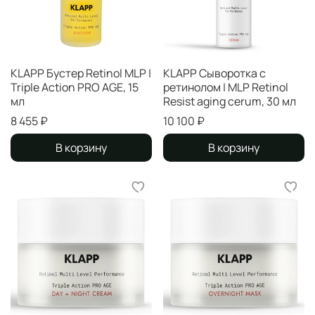
KLAPP Бустер Retinol MLP |
KLAPP Сыворотка с
Triple Action PRO AGE, 15
ретинолом | MLP Retinol
мл
Resist aging cerum, 30 мл
8 455 ₽
10 100 ₽
В корзину
В корзину