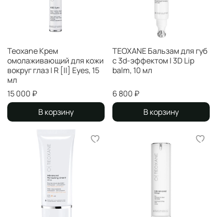
Teoxane Крем
TEOXANE Бальзам для губ
омолаживающий для кожи
с 3d-эффектом | 3D Lip
вокруг глаз | R [II] Eyes, 15
balm, 10 мл
мл
15 000 ₽
6 800 ₽
В корзину
В корзину