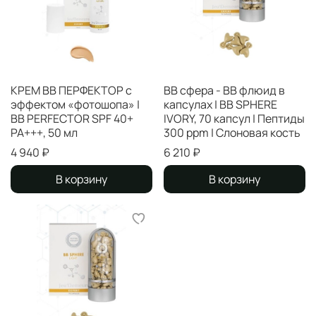
КРЕМ ВВ ПЕРФЕКТОР с
ВВ сфера - ВВ флюид в
эффектом «фотошопа» |
капсулах | BB SPHERE
BB PERFECTOR SPF 40+
IVORY, 70 капсул | Пептиды
PA+++, 50 мл
300 ppm | Слоновая кость
4 940 ₽
6 210 ₽
В корзину
В корзину